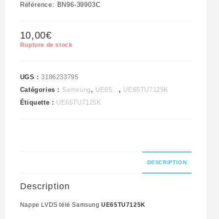
Référence: BN96-39903C
10,00
€
Rupture de stock
UGS :
3186233795
Catégories :
Samsung
,
UE65...
,
UE65TU7125K
Étiquette :
UE65TU7125K
DESCRIPTION
Description
Nappe LVDS télé Samsung
UE65TU7125K