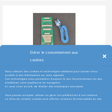
Gérer le consentement aux
Testeur Pour Clavier De
cookies
Pc Portable
Nous utilisons des cookies et technologies similaires pour stocker et/ou
accéder à des informations sur votre appareil.
Ces technologies nous permettent d’assurer le bon fonctionnement du site,
d’améliorer votre expérience de navigation
et, avec votre accord, de réaliser des statistiques anonymes.
Vous pouvez accepter, refuser ou gérer vos préférences à tout moment.
Le refus de certains cookies peut affecter certaines fonctionnalités du site.