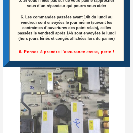
5. Si vous n’êtes pas sûr de votre panne rapprochez
vous d’un réparateur qui pourra vous aider
6.
Les commandes passées avant 14h du lundi au
Nappe LVDS Télé SAMSUNG UE32J4000AW
vendredi sont envoyées le jour même (suivant les
contraintes d’ouvertures des point relais), celles
Référence: BN96-35954A
passées le vendredi après 14h sont envoyées le lundi
(hors jours fériés et congés affichées lors du panier)
10,00
€
6. Pensez à prendre l’assurance casse, perte !
Ajouter au panier