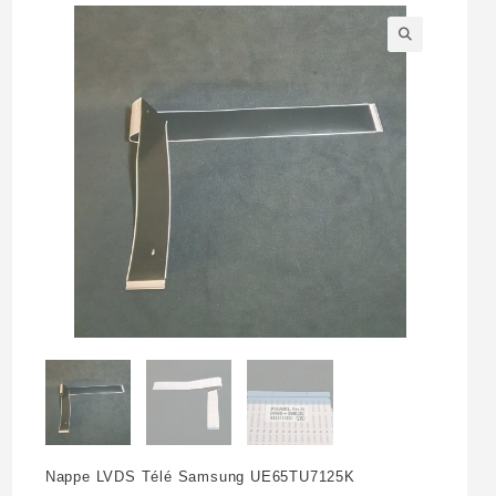
🔍
Nappe LVDS Télé Samsung UE65TU7125K