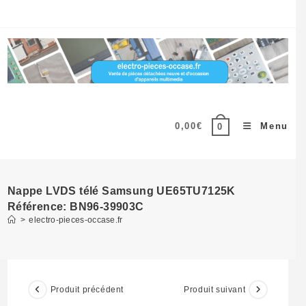
Skip
to
content
0,00
€
Menu
0
Nappe LVDS télé Samsung UE65TU7125K
Référence: BN96-39903C
>
electro-pieces-occase.fr
Produit précédent
Produit suivant