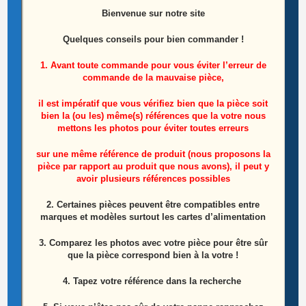
Bienvenue sur notre site
Ensemble Haut Parleurs Télé Samsung
Quelques conseils pour bien commander !
UE55HU8200L Référence: BN96-30934C
1. Avant toute commande pour vous éviter l’erreur de
commande de la mauvaise pièce,
15,00
€
il est impératif que vous vérifiez bien que la pièce soit
Lire la suite
bien la (ou les) même(s) références que la votre nous
mettons les photos pour éviter toutes erreurs
sur une même référence de produit (nous proposons la
pièce par rapport au produit que nous avons), il peut y
avoir plusieurs références possibles
2. Certaines pièces peuvent être compatibles entre
marques et modèles surtout les cartes d’alimentation
3. Comparez les photos avec votre pièce pour être sûr
que la pièce correspond bien à la votre !
4. Tapez votre référence dans la recherche