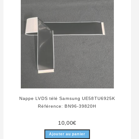
Nappe LVDS télé Samsung UE58TU6925K
Référence: BN96-39820H
10,00
€
Ajouter au panier