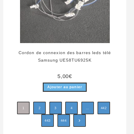
Cordon de connexion des barres leds télé
Samsung UE58TU6925K
5,00
€
Ajouter au panier
1
2
3
4
…
442
443
444