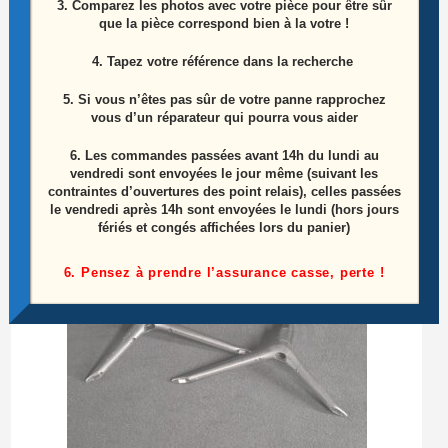
3. Comparez les photos avec votre pièce pour être sûr
Ensemble haut parleurs télé Samsung
que la pièce correspond bien à la votre !
UE58TU6925K
4. Tapez votre référence dans la recherche
15,00
€
5. Si vous n’êtes pas sûr de votre panne rapprochez
vous d’un réparateur qui pourra vous aider
Ajouter au panier
6.
Les commandes passées avant 14h du lundi au
vendredi sont envoyées le jour même (suivant les
contraintes d’ouvertures des point relais), celles passées
le vendredi après 14h sont envoyées le lundi (hors jours
fériés et congés affichées lors du panier)
6. Pensez à prendre l’assurance casse, perte !