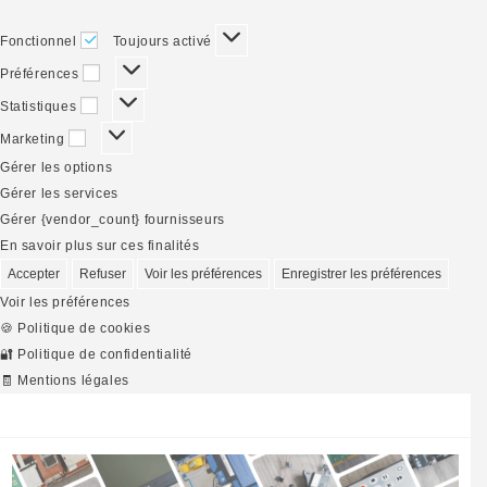
Fonctionnel
Fonctionnel
Toujours activé
Préférences
Préférences
Statistiques
Statistiques
Marketing
Marketing
Gérer les options
Gérer les services
Gérer {vendor_count} fournisseurs
En savoir plus sur ces finalités
Accepter
Refuser
Voir les préférences
Enregistrer les préférences
Voir les préférences
🍪 Politique de cookies
🔐 Politique de confidentialité
🧾 Mentions légales
Skip
to
content