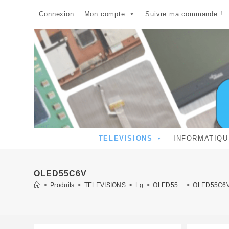
Skip
Connexion
Mon compte
Suivre ma commande !
to
content
TELEVISIONS
INFORMATIQU
OLED55C6V
>
Produits
>
TELEVISIONS
>
Lg
>
OLED55...
>
OLED55C6