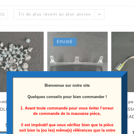
Tri du plus récent au plus ancien
ÉPUISÉ
Bienvenue sur notre site
Quelques conseils pour bien commander !
mble vis télé Lg
Ensemble pied + vis télé
Nappe
1. Avant toute commande pour vous éviter l’erreur
OLED55C6V
Lg OLED55C6V
OLED55C
de commande de la mauvaise pièce,
EA
5,00
€
50,00
€
il est impératif que vous vérifiez bien que la pièce
soit bien la (ou les) même(s) références que la votre