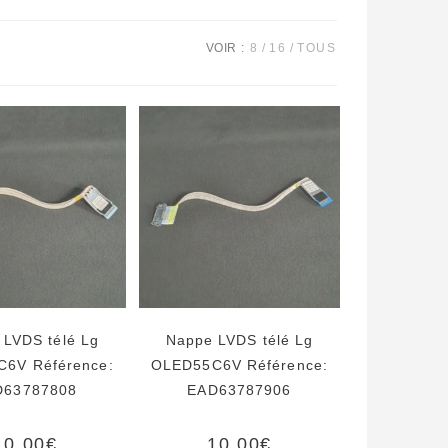
VOIR :
8
16
TOUS
 LVDS télé Lg
Nappe LVDS télé Lg
6V Référence:
OLED55C6V Référence:
D63787808
EAD63787906
10,00
€
10,00
€