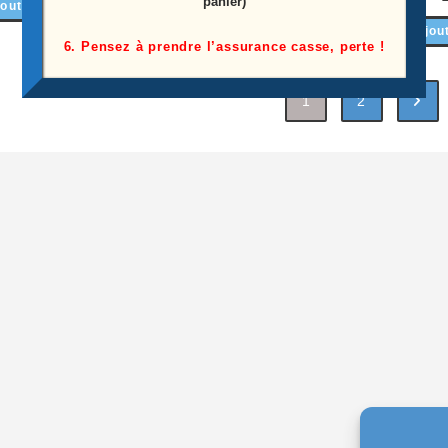
panier)
outer au panier
Ajouter au panier
Ajou
6. Pensez à prendre l’assurance casse, perte !
1
2