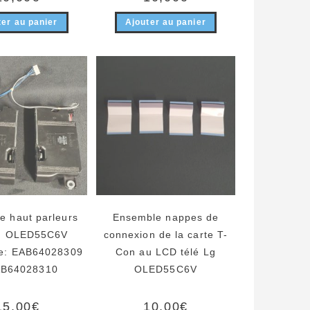
ter au panier
Ajouter au panier
e haut parleurs
Ensemble nappes de
Lg OLED55C6V
connexion de la carte T-
e: EAB64028309
Con au LCD télé Lg
AB64028310
OLED55C6V
15,00
€
10,00
€