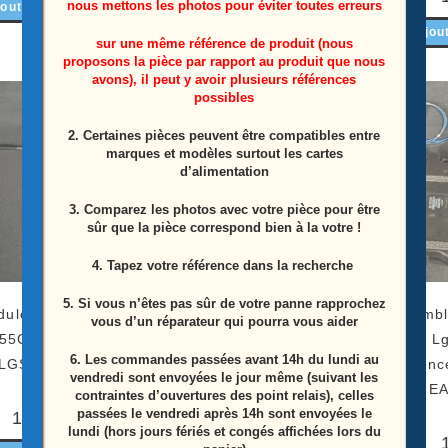
nous mettons les photos pour éviter toutes erreurs
outer au panier
Lire la suite
Ajou
sur une même référence de produit (nous
proposons la pièce par rapport au produit que nous
avons), il peut y avoir plusieurs références
possibles
2. Certaines pièces peuvent être compatibles entre
marques et modèles surtout les cartes
d’alimentation
3. Comparez les photos avec votre pièce pour être
sûr que la pièce correspond bien à la votre !
4. Tapez votre référence dans la recherche
5. Si vous n’êtes pas sûr de votre panne rapprochez
ule wifi télé Lg
Module bouton power télé
Ensembl
vous d’un réparateur qui pourra vous aider
55C6V Référence:
Lg OLED55C6V Référence:
télé 
6.
Les commandes passées avant 14h du lundi au
LGSBWAC61
EBR82055602
Référenc
vendredi sont envoyées le jour même (suivant les
+ E
contraintes d’ouvertures des point relais), celles
passées le vendredi après 14h sont envoyées le
10,00
€
15,00
€
lundi (hors jours fériés et congés affichées lors du