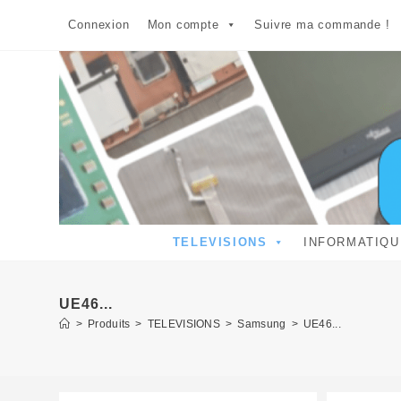
Skip
Connexion
Mon compte
Suivre ma commande !
to
content
TELEVISIONS
INFORMATIQU
UE46...
>
Produits
>
TELEVISIONS
>
Samsung
>
UE46...