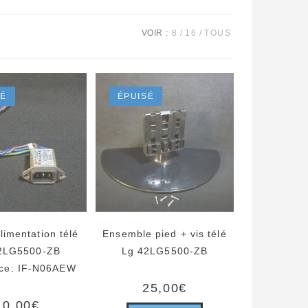
VOIR :
8
16
TOUS
SÉ
ÉPUISÉ
alimentation télé
Ensemble pied + vis télé
2LG5500-ZB
Lg 42LG5500-ZB
ce: IF-N06AEW
25,00
€
10,00
€