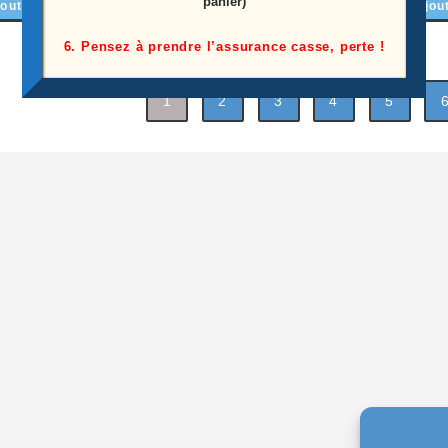
panier)
outer au panier
Lire la suite
Ajou
6. Pensez à prendre l’assurance casse, perte !
1
2
3
4
5