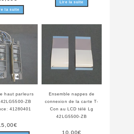
Lire la suite
re la suite
e haut parleurs
Ensemble nappes de
g 42LG5500-ZB
connexion de la carte T-
nce: 41280401
Con au LCD télé Lg
42LG5500-ZB
15,00
€
10,00
€