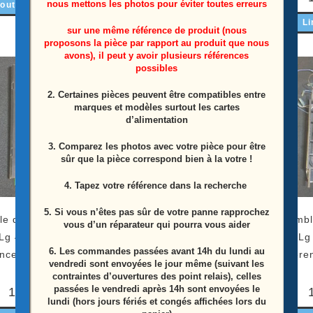
nous mettons les photos pour éviter toutes erreurs
outer au panier
Lire la suite
Li
sur une même référence de produit (nous
proposons la pièce par rapport au produit que nous
avons), il peut y avoir plusieurs références
possibles
ÉPUISÉ
2. Certaines pièces peuvent être compatibles entre
marques et modèles surtout les cartes
d’alimentation
3. Comparez les photos avec votre pièce pour être
sûr que la pièce correspond bien à la votre !
4. Tapez votre référence dans la recherche
5. Si vous n’êtes pas sûr de votre panne rapprochez
le de commandes
Module bouton power télé
Ensembl
vous d’un réparateur qui pourra vous aider
 Lg 42LG5500-ZB
Lg 42LG5500-ZB
télé L
6.
Les commandes passées avant 14h du lundi au
ence: EBR42646402
Référence: EAX43438801
Référe
vendredi sont envoyées le jour même (suivant les
contraintes d’ouvertures des point relais), celles
passées le vendredi après 14h sont envoyées le
15,00
€
15,00
€
lundi (hors jours fériés et congés affichées lors du