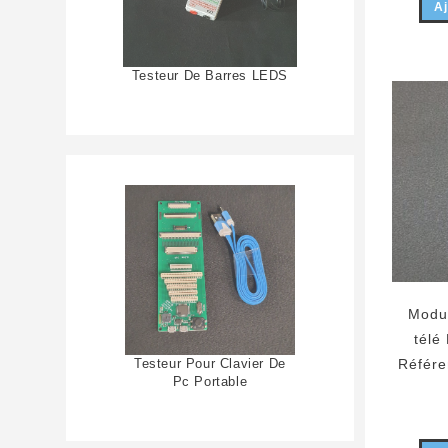
Aj
Testeur De Barres LEDS
Modu
télé
Testeur Pour Clavier De
Référ
Pc Portable