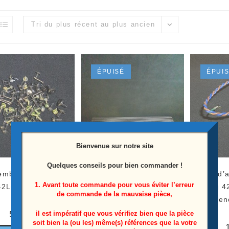
Tri du plus récent au plus ancien
ÉPUISÉ
ÉPUI
Bienvenue sur notre site
Quelques conseils pour bien commander !
mble vis télé Lg
Ensemble de 17 tubes
Prise d’
1. Avant toute commande pour vous éviter l’erreur
42LG5500-ZB
rétroéclairage CCFL télé
Lg 4
de commande de la mauvaise pièce,
Lg 42LG5500-ZB
Référen
5,00
€
il est impératif que vous vérifiez bien que la pièce
soit bien la (ou les) même(s) références que la votre
25,00
€