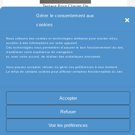
Testeur Pour Clavier De
Pc Portable
Gérer le consentement aux
cookies
Nous utilisons des cookies et technologies similaires pour stocker et/ou
accéder à des informations sur votre appareil.
Ces technologies nous permettent d’assurer le bon fonctionnement du site,
d’améliorer votre expérience de navigation
et, avec votre accord, de réaliser des statistiques anonymes.
Vous pouvez accepter, refuser ou gérer vos préférences à tout moment.
Le refus de certains cookies peut affecter certaines fonctionnalités du site.
🧾Conditions Générales de Vente (CGV)
🧾 Mentions légales
Accepter
🔐 Politique de confidentialité
🔐 Exercer mes droits RGPD
🍪 Politique de cookies (UE)
📦Livraisons et retours
Refuser
🛡️ Assurance casse / perte
INFORMATIQUE
Copyright [electro-pieces-occase.fr]
Voir les préférences