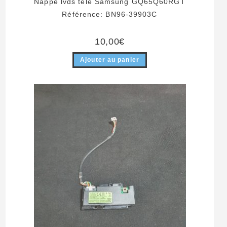
Nappe lvds télé Samsung GQ65Q60RGT
Référence: BN96-39903C
10,00
€
Ajouter au panier