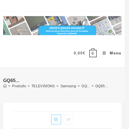
Skip
to
content
0,00
€
Menu
0
GQ65...
>
Produits
>
TELEVISIONS
>
Samsung
>
GQ...
>
GQ65...