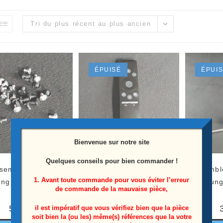
Tri du plus récent au plus ancien
ÉPUISÉ
ÉPUI
Bienvenue sur notre site
Quelques conseils pour bien commander !
semble vis télé
Télécommande télé
Ensemble
1. Avant toute commande pour vous éviter l’erreur
ung UE55MU6175U
Samsung UE55MU6175U
Samsun
de commande de la mauvaise pièce,
Référence: BN59-01274A
5,00
€
il est impératif que vous vérifiez bien que la pièce
soit bien la (ou les) même(s) références que la votre
8,00
€