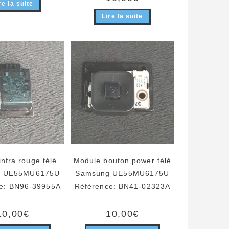
re la suite
Lire la suite
nfra rouge télé
Module bouton power télé
g UE55MU6175U
Samsung UE55MU6175U
e: BN96-39955A
Référence: BN41-02323A
10,00
€
10,00
€