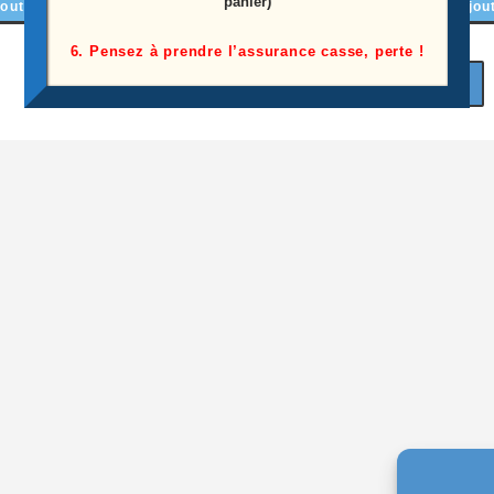
panier)
outer au panier
Ajouter au panier
Ajou
6. Pensez à prendre l’assurance casse, perte !
1
2