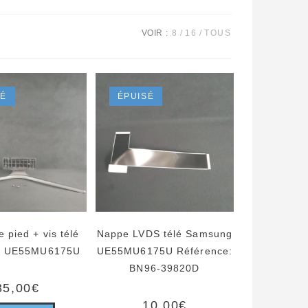
VOIR :
8
16
TOUS
SÉ
ÉPUISÉ
 pied + vis télé
Nappe LVDS télé Samsung
g UE55MU6175U
UE55MU6175U Référence:
BN96-39820D
35,00
€
10,00
€