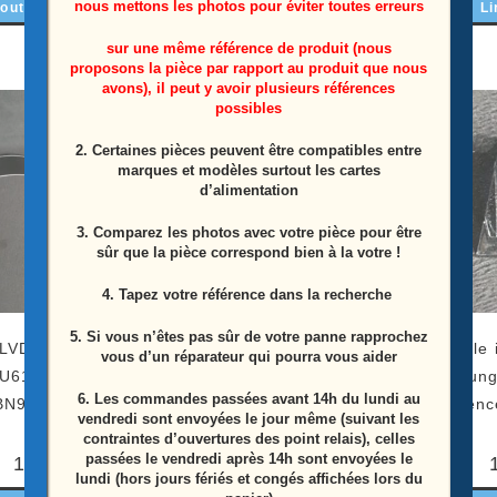
nous mettons les photos pour éviter toutes erreurs
outer au panier
Li
Lire la suite
sur une même référence de produit (nous
proposons la pièce par rapport au produit que nous
avons), il peut y avoir plusieurs références
possibles
2. Certaines pièces peuvent être compatibles entre
marques et modèles surtout les cartes
d’alimentation
3. Comparez les photos avec votre pièce pour être
sûr que la pièce correspond bien à la votre !
4. Tapez votre référence dans la recherche
5. Si vous n’êtes pas sûr de votre panne rapprochez
LVDS télé Samsung
Module wifi Bluetooth télé
Module i
vous d’un réparateur qui pourra vous aider
6175U Référence:
Samsung UE55MU6175U
Samsun
6.
Les commandes passées avant 14h du lundi au
BN96-39903A
Référence: BN59-01264A
Référenc
vendredi sont envoyées le jour même (suivant les
contraintes d’ouvertures des point relais), celles
passées le vendredi après 14h sont envoyées le
10,00
€
10,00
€
lundi (hors jours fériés et congés affichées lors du