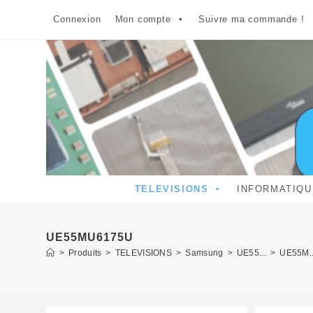
Skip
Connexion
Mon compte
Suivre ma commande !
to
content
TELEVISIONS
INFORMATIQU
UE55MU6175U
>
Produits
>
TELEVISIONS
>
Samsung
>
UE55...
>
UE55M..