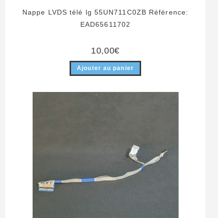
Nappe LVDS télé lg 55UN711C0ZB Référence:
EAD65611702
10,00
€
Ajouter au panier