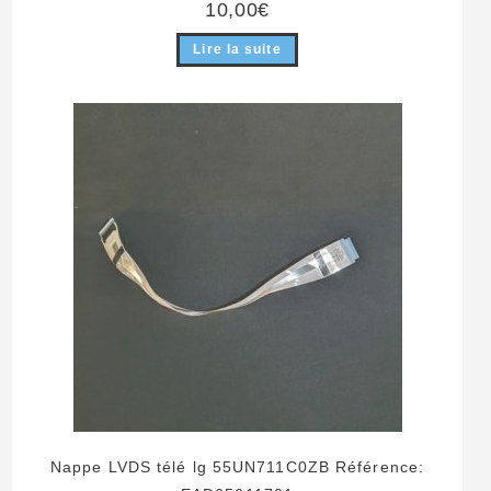
10,00
€
Lire la suite
Nappe LVDS télé lg 55UN711C0ZB Référence: