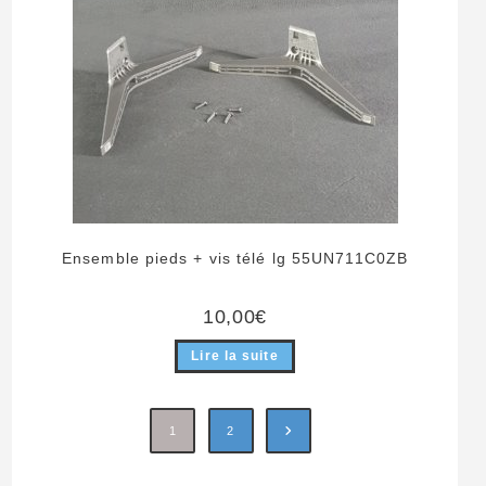
Ensemble pieds + vis télé lg 55UN711C0ZB
10,00
€
Lire la suite
1
2