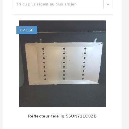
Tri du plus récent au plus ancien
ÉPUISÉ
Réflecteur télé lg 55UN711C0ZB