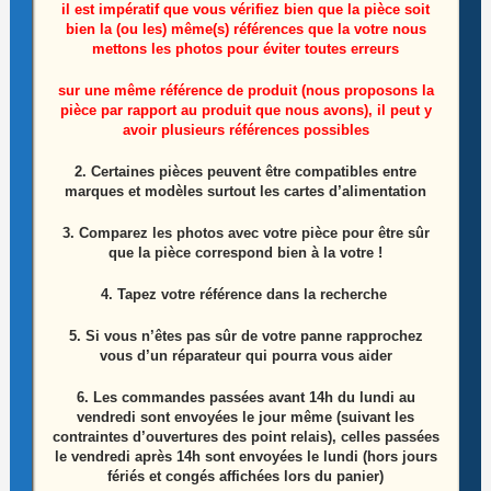
il est impératif que vous vérifiez bien que la pièce soit
bien la (ou les) même(s) références que la votre nous
mettons les photos pour éviter toutes erreurs
sur une même référence de produit (nous proposons la
pièce par rapport au produit que nous avons), il peut y
avoir plusieurs références possibles
Module wifi télé lg 55UN711C0ZB Référence:
LGSBWAC02
2. Certaines pièces peuvent être compatibles entre
marques et modèles surtout les cartes d’alimentation
10,00
€
3. Comparez les photos avec votre pièce pour être sûr
que la pièce correspond bien à la votre !
Ajouter au panier
4. Tapez votre référence dans la recherche
5. Si vous n’êtes pas sûr de votre panne rapprochez
ÉPUISÉ
vous d’un réparateur qui pourra vous aider
6.
Les commandes passées avant 14h du lundi au
vendredi sont envoyées le jour même (suivant les
contraintes d’ouvertures des point relais), celles passées
le vendredi après 14h sont envoyées le lundi (hors jours
fériés et congés affichées lors du panier)