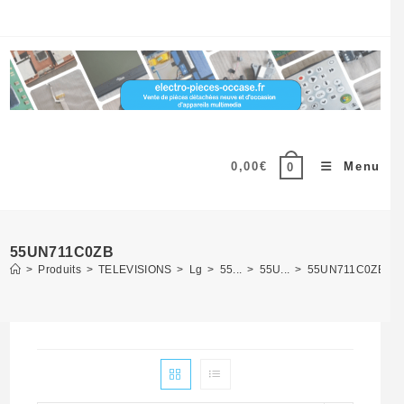
Skip
to
content
0,00
€
Menu
0
55UN711C0ZB
>
Produits
>
TELEVISIONS
>
Lg
>
55...
>
55U...
>
55UN711C0ZB