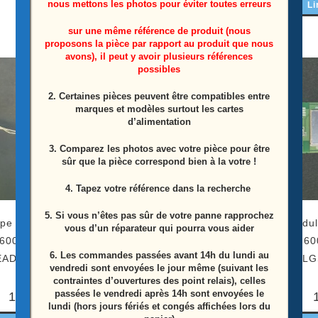
nous mettons les photos pour éviter toutes erreurs
Li
Lire la suite
sur une même référence de produit (nous
proposons la pièce par rapport au produit que nous
avons), il peut y avoir plusieurs références
possibles
2. Certaines pièces peuvent être compatibles entre
marques et modèles surtout les cartes
d’alimentation
3. Comparez les photos avec votre pièce pour être
sûr que la pièce correspond bien à la votre !
4. Tapez votre référence dans la recherche
5. Si vous n’êtes pas sûr de votre panne rapprochez
pe LVDS télé Lg
Nappe de connexion des
Module
vous d’un réparateur qui pourra vous aider
600PLB Référence:
modules télé Lg
86UM7600
6.
Les commandes passées avant 14h du lundi au
EAD63787913
86UM7600PLB Référence:
LG
vendredi sont envoyées le jour même (suivant les
EAD65485302
contraintes d’ouvertures des point relais), celles
passées le vendredi après 14h sont envoyées le
10,00
€
lundi (hors jours fériés et congés affichées lors du
5,00
€