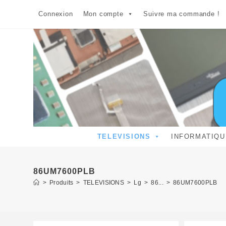
Skip
Connexion
Mon compte
Suivre ma commande !
to
content
TELEVISIONS
INFORMATIQU
86UM7600PLB
>
Produits
>
TELEVISIONS
>
Lg
>
86...
>
86UM7600PLB