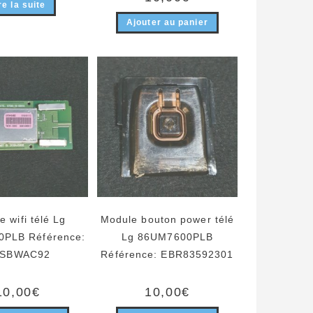
re la suite
Ajouter au panier
 wifi télé Lg
Module bouton power télé
PLB Référence:
Lg 86UM7600PLB
SBWAC92
Référence: EBR83592301
10,00
€
10,00
€