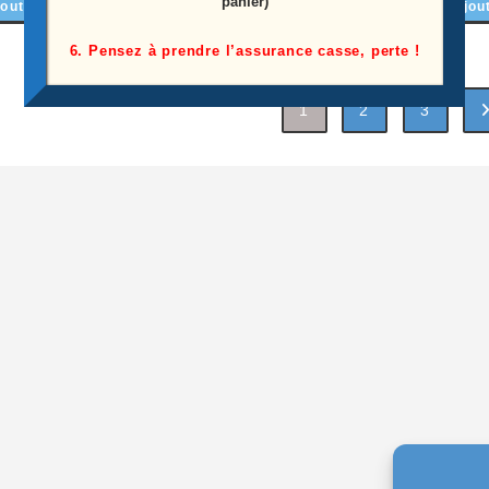
panier)
outer au panier
Ajou
Ajouter au panier
6. Pensez à prendre l’assurance casse, perte !
1
2
3