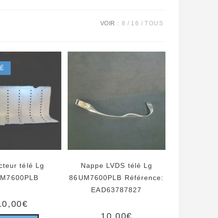
VOIR :
8
16
TOUS
SÉ
cteur télé Lg
Nappe LVDS télé Lg
UM7600PLB
86UM7600PLB Référence:
EAD63787827
10,00
€
10,00
€