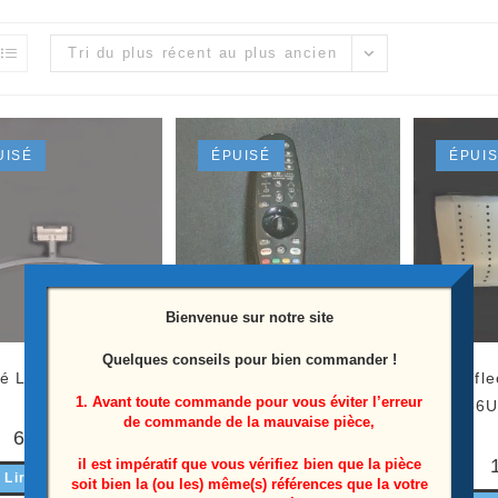
Tri du plus récent au plus ancien
UISÉ
ÉPUISÉ
ÉPUI
Bienvenue sur notre site
Quelques conseils pour bien commander !
élé Lg 86UM7600PLB
Télécommande neuve Télé
Réfle
1. Avant toute commande pour vous éviter l’erreur
Lg 86UM7600PLB
86
de commande de la mauvaise pièce,
Référence: AN-MR19BA
65,00
€
il est impératif que vous vérifiez bien que la pièce
Lire la suite
soit bien la (ou les) même(s) références que la votre
15,00
€