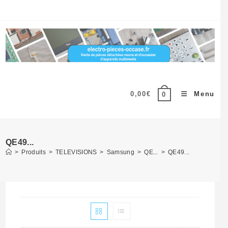
Skip
to
content
0,00
€
Menu
0
QE49...
>
Produits
>
TELEVISIONS
>
Samsung
>
QE...
>
QE49...