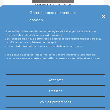
Testeur Pour Clavier De
Pc Portable
Gérer le consentement aux
cookies
Nous utilisons des cookies et technologies similaires pour stocker et/ou
accéder à des informations sur votre appareil.
Ces technologies nous permettent d’assurer le bon fonctionnement du site,
d’améliorer votre expérience de navigation
et, avec votre accord, de réaliser des statistiques anonymes.
Vous pouvez accepter, refuser ou gérer vos préférences à tout moment.
Le refus de certains cookies peut affecter certaines fonctionnalités du site.
🧾Conditions Générales de Vente (CGV)
🧾 Mentions légales
Accepter
🔐 Politique de confidentialité
🔐 Exercer mes droits RGPD
🍪 Politique de cookies (UE)
📦Livraisons et retours
Refuser
🛡️ Assurance casse / perte
INFORMATIQUE
Copyright [electro-pieces-occase.fr]
Voir les préférences