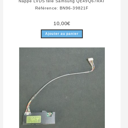
Nappe LVDS télé Samsung QE49Q67RAT
Référence: BN96-39821F
10,00
€
Ajouter au panier