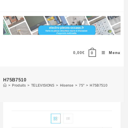
Skip
to
content
0,00
€
Menu
0
H75B7510
>
Produits
>
TELEVISIONS
>
Hisense
>
75"
>
H75B7510