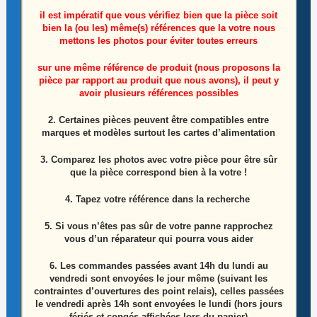
il est impératif que vous vérifiez bien que la pièce soit
bien la (ou les) même(s) références que la votre nous
mettons les photos pour éviter toutes erreurs
sur une même référence de produit (nous proposons la
pièce par rapport au produit que nous avons), il peut y
Ensemble haut parleurs télé Tcl 32ES560
avoir plusieurs références possibles
Référence: 42-WDF413-XXK6-V0H
2. Certaines pièces peuvent être compatibles entre
marques et modèles surtout les cartes d’alimentation
15,00
€
3. Comparez les photos avec votre pièce pour être sûr
Ajouter au panier
que la pièce correspond bien à la votre !
4. Tapez votre référence dans la recherche
5. Si vous n’êtes pas sûr de votre panne rapprochez
vous d’un réparateur qui pourra vous aider
6.
Les commandes passées avant 14h du lundi au
vendredi sont envoyées le jour même (suivant les
contraintes d’ouvertures des point relais), celles passées
le vendredi après 14h sont envoyées le lundi (hors jours
fériés et congés affichées lors du panier)