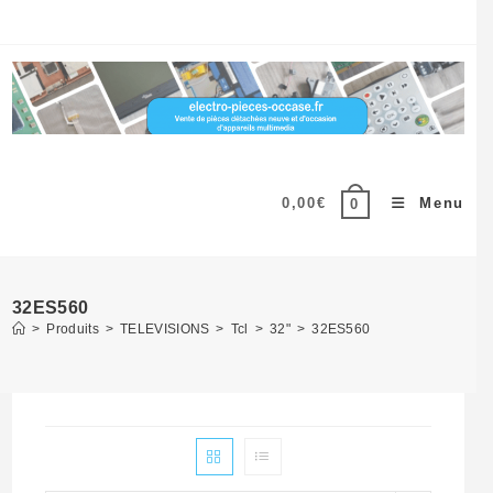
Skip
to
content
0,00
€
Menu
0
32ES560
>
Produits
>
TELEVISIONS
>
Tcl
>
32"
>
32ES560