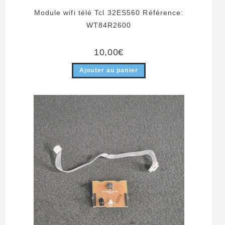
Module wifi télé Tcl 32ES560 Référence:
WT84R2600
10,00
€
Ajouter au panier