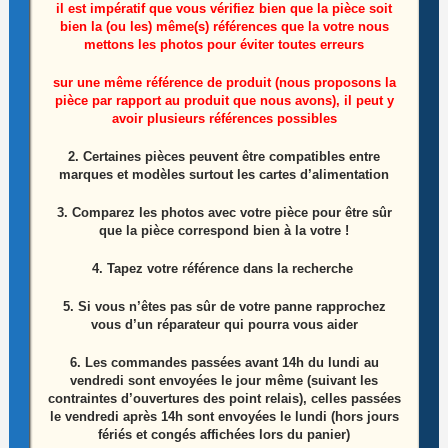
il est impératif que vous vérifiez bien que la pièce soit
bien la (ou les) même(s) références que la votre nous
mettons les photos pour éviter toutes erreurs
sur une même référence de produit (nous proposons la
Module de commandes télé Linsar 55LED900F
pièce par rapport au produit que nous avons), il peut y
avoir plusieurs références possibles
Référence: ATSC-PM1320082-03
2. Certaines pièces peuvent être compatibles entre
15,00
€
marques et modèles surtout les cartes d’alimentation
Ajouter au panier
3. Comparez les photos avec votre pièce pour être sûr
que la pièce correspond bien à la votre !
4. Tapez votre référence dans la recherche
5. Si vous n’êtes pas sûr de votre panne rapprochez
vous d’un réparateur qui pourra vous aider
6.
Les commandes passées avant 14h du lundi au
vendredi sont envoyées le jour même (suivant les
contraintes d’ouvertures des point relais), celles passées
le vendredi après 14h sont envoyées le lundi (hors jours
fériés et congés affichées lors du panier)