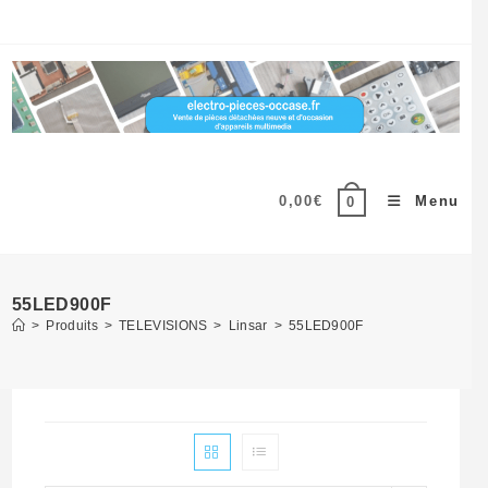
Skip
to
content
0,00
€
Menu
0
55LED900F
>
Produits
>
TELEVISIONS
>
Linsar
>
55LED900F