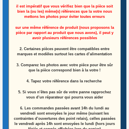
il est impératif que vous vérifiez bien que la pièce soit
bien la (ou les) même(s) références que la votre nous
mettons les photos pour éviter toutes erreurs
sur une même référence de produit (nous proposons la
pièce par rapport au produit que nous avons), il peut y
Cordon d’alimentation télé Techwood CL32010B
avoir plusieurs références possibles
2. Certaines pièces peuvent être compatibles entre
10,00
€
marques et modèles surtout les cartes d’alimentation
Ajouter au panier
3. Comparez les photos avec votre pièce pour être sûr
que la pièce correspond bien à la votre !
4. Tapez votre référence dans la recherche
5. Si vous n’êtes pas sûr de votre panne rapprochez
vous d’un réparateur qui pourra vous aider
6.
Les commandes passées avant 14h du lundi au
vendredi sont envoyées le jour même (suivant les
contraintes d’ouvertures des point relais), celles passées
le vendredi après 14h sont envoyées le lundi (hors jours
fériés et congés affichées lors du panier)