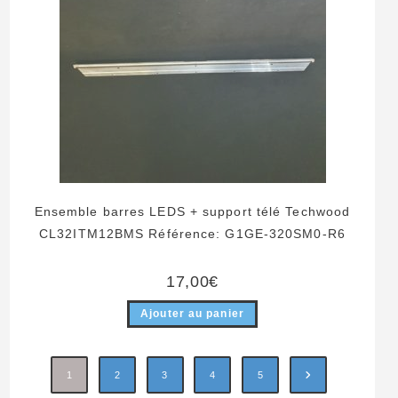
Ensemble barres LEDS + support télé Techwood
CL32ITM12BMS Référence: G1GE-320SM0-R6
17,00
€
Ajouter au panier
1
2
3
4
5