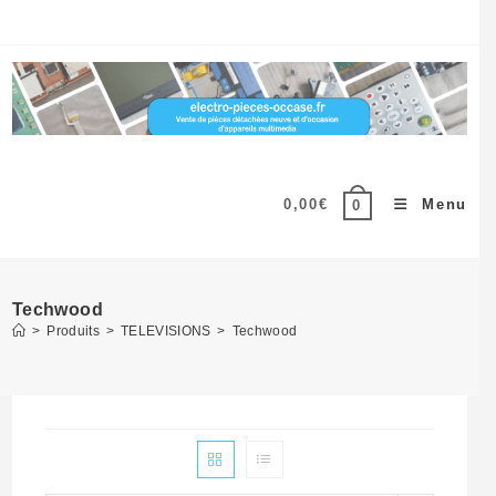
Skip
to
content
0,00
€
Menu
0
Techwood
>
Produits
>
TELEVISIONS
>
Techwood