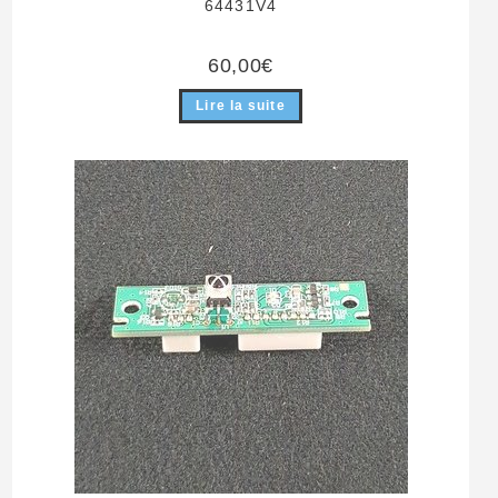
64431V4
60,00
€
Lire la suite