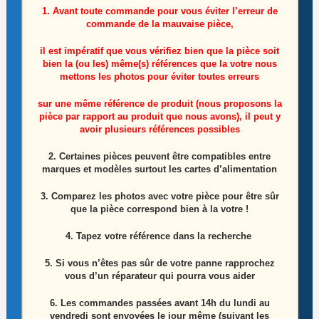
1. Avant toute commande pour vous éviter l’erreur de
commande de la mauvaise pièce,
il est impératif que vous vérifiez bien que la pièce soit
bien la (ou les) même(s) références que la votre nous
mettons les photos pour éviter toutes erreurs
Module De Commandes Télé Philips
sur une même référence de produit (nous proposons la
pièce par rapport au produit que nous avons), il peut y
47PFL5604H/12 Référence: 272217100717
avoir plusieurs références possibles
2. Certaines pièces peuvent être compatibles entre
10,00
€
marques et modèles surtout les cartes d’alimentation
Lire la suite
3. Comparez les photos avec votre pièce pour être sûr
que la pièce correspond bien à la votre !
4. Tapez votre référence dans la recherche
ÉPUISÉ
5. Si vous n’êtes pas sûr de votre panne rapprochez
vous d’un réparateur qui pourra vous aider
6.
Les commandes passées avant 14h du lundi au
vendredi sont envoyées le jour même (suivant les