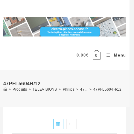
Skip
to
content
0,00
€
Menu
0
47PFL5604H/12
>
Produits
>
TELEVISIONS
>
Philips
>
47...
>
47PFL5604H/12