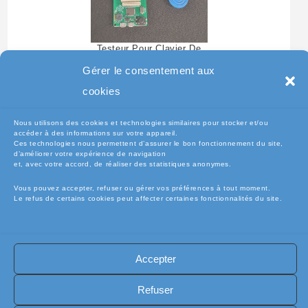
Testeur Pour Clavier De
Pc Portable
Gérer le consentement aux
cookies
Nous utilisons des cookies et technologies similaires pour stocker et/ou
accéder à des informations sur votre appareil.
Ces technologies nous permettent d’assurer le bon fonctionnement du site,
d’améliorer votre expérience de navigation
et, avec votre accord, de réaliser des statistiques anonymes.
Vous pouvez accepter, refuser ou gérer vos préférences à tout moment.
Le refus de certains cookies peut affecter certaines fonctionnalités du site.
🧾Conditions Générales de Vente (CGV)
🧾 Mentions légales
Accepter
🔐 Politique de confidentialité
🔐 Exercer mes droits RGPD
🍪 Politique de cookies (UE)
📦Livraisons et retours
Refuser
🛡️ Assurance casse / perte
INFORMATIQUE