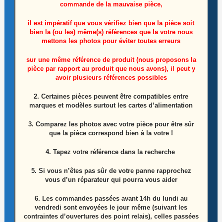
commande de la mauvaise pièce,
il est impératif que vous vérifiez bien que la pièce soit
bien la (ou les) même(s) références que la votre nous
mettons les photos pour éviter toutes erreurs
sur une même référence de produit (nous proposons la
pièce par rapport au produit que nous avons), il peut y
Ensemble nappe boutons + support tablette
avoir plusieurs références possibles
Huawei MediaPad 10 M3 LITE BAH-W09
2. Certaines pièces peuvent être compatibles entre
marques et modèles surtout les cartes d’alimentation
Le
Le
4,50
€
5,00
€
prix
prix
initial
actuel
3. Comparez les photos avec votre pièce pour être sûr
Lire la suite
était :
est :
que la pièce correspond bien à la votre !
5,00€.
4,50€.
4. Tapez votre référence dans la recherche
5. Si vous n’êtes pas sûr de votre panne rapprochez
vous d’un réparateur qui pourra vous aider
6.
Les commandes passées avant 14h du lundi au
vendredi sont envoyées le jour même (suivant les
contraintes d’ouvertures des point relais), celles passées