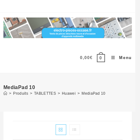
Skip
to
content
0,00
€
Menu
0
MediaPad 10
>
Produits
>
TABLETTES
>
Huawei
>
MediaPad 10