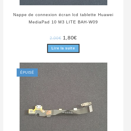
Nappe de connexion écran lcd tablette Huawei
MediaPad 10 M3 LITE BAH-W09
Le
Le
1,80
€
2,00
€
prix
prix
initial
actuel
Lire la suite
était :
est :
2,00€.
1,80€.
ÉPUISÉ