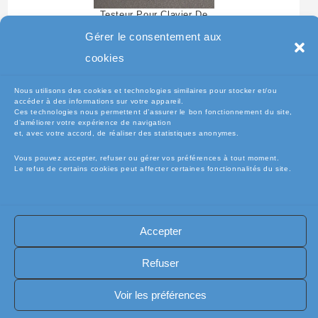
Testeur Pour Clavier De
Pc Portable
Gérer le consentement aux
cookies
Nous utilisons des cookies et technologies similaires pour stocker et/ou
accéder à des informations sur votre appareil.
Ces technologies nous permettent d’assurer le bon fonctionnement du site,
d’améliorer votre expérience de navigation
et, avec votre accord, de réaliser des statistiques anonymes.
Vous pouvez accepter, refuser ou gérer vos préférences à tout moment.
Le refus de certains cookies peut affecter certaines fonctionnalités du site.
🧾Conditions Générales de Vente (CGV)
🧾 Mentions légales
Accepter
🔐 Politique de confidentialité
🔐 Exercer mes droits RGPD
🍪 Politique de cookies (UE)
📦Livraisons et retours
Refuser
🛡️ Assurance casse / perte
INFORMATIQUE
Copyright [electro-pieces-occase.fr]
Voir les préférences