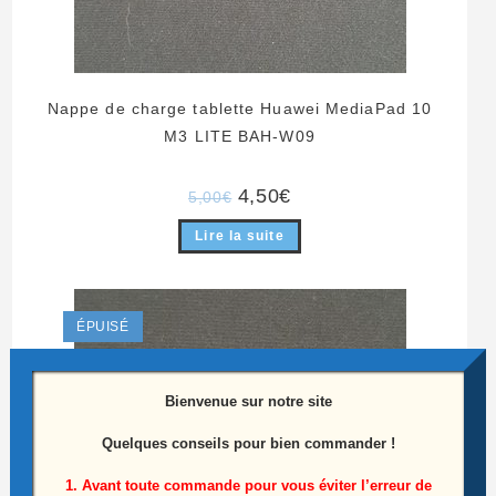
Nappe de charge tablette Huawei MediaPad 10
M3 LITE BAH-W09
Le
Le
4,50
€
5,00
€
prix
prix
initial
actuel
Lire la suite
était :
est :
5,00€.
4,50€.
ÉPUISÉ
Bienvenue sur notre site
Quelques conseils pour bien commander !
1. Avant toute commande pour vous éviter l’erreur de