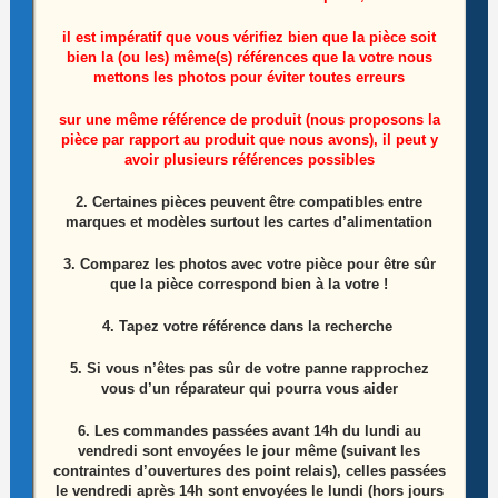
il est impératif que vous vérifiez bien que la pièce soit
bien la (ou les) même(s) références que la votre nous
mettons les photos pour éviter toutes erreurs
sur une même référence de produit (nous proposons la
Barre LEDS Télé Samsung UE48JS8500T
pièce par rapport au produit que nous avons), il peut y
avoir plusieurs références possibles
Référence: BN96-34773A
2. Certaines pièces peuvent être compatibles entre
8,50
€
marques et modèles surtout les cartes d’alimentation
Ajouter au panier
3. Comparez les photos avec votre pièce pour être sûr
que la pièce correspond bien à la votre !
4. Tapez votre référence dans la recherche
ÉPUISÉ
5. Si vous n’êtes pas sûr de votre panne rapprochez
vous d’un réparateur qui pourra vous aider
6.
Les commandes passées avant 14h du lundi au
vendredi sont envoyées le jour même (suivant les
contraintes d’ouvertures des point relais), celles passées
le vendredi après 14h sont envoyées le lundi (hors jours