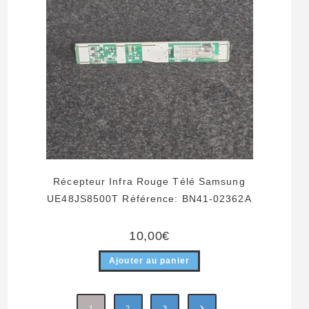
Récepteur Infra Rouge Télé Samsung
UE48JS8500T Référence: BN41-02362A
10,00
€
Ajouter au panier
1
2
3