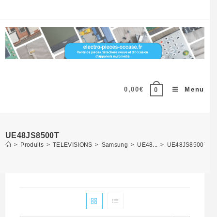
Skip
to
content
0,00
€
Menu
0
UE48JS8500T
>
Produits
>
TELEVISIONS
>
Samsung
>
UE48...
>
UE48JS8500T