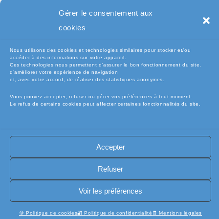
Pc Portable
Gérer le consentement aux
cookies
Nous utilisons des cookies et technologies similaires pour stocker et/ou
accéder à des informations sur votre appareil.
Ces technologies nous permettent d’assurer le bon fonctionnement du site,
d’améliorer votre expérience de navigation
et, avec votre accord, de réaliser des statistiques anonymes.
Vous pouvez accepter, refuser ou gérer vos préférences à tout moment.
Le refus de certains cookies peut affecter certaines fonctionnalités du site.
🧾Conditions Générales de Vente (CGV)
🧾 Mentions légales
Accepter
🔐 Politique de confidentialité
🔐 Exercer mes droits RGPD
🍪 Politique de cookies (UE)
📦Livraisons et retours
Refuser
🛡️ Assurance casse / perte
INFORMATIQUE
Copyright [electro-pieces-occase.fr]
Voir les préférences
🍪 Politique de cookies
🔐 Politique de confidentialité
🧾 Mentions légales