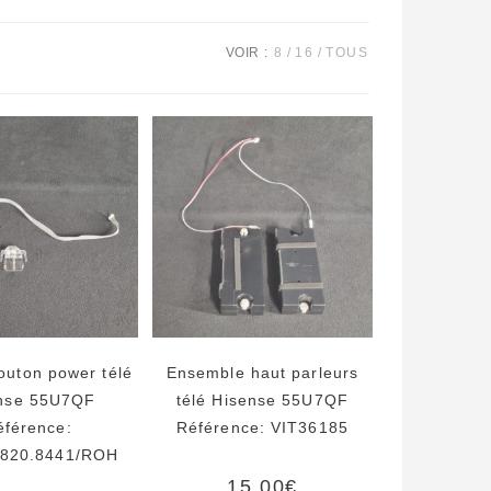
VOIR :
8
16
TOUS
outon power télé
Ensemble haut parleurs
nse 55U7QF
télé Hisense 55U7QF
éférence:
Référence: VIT36185
820.8441/ROH
15,00
€