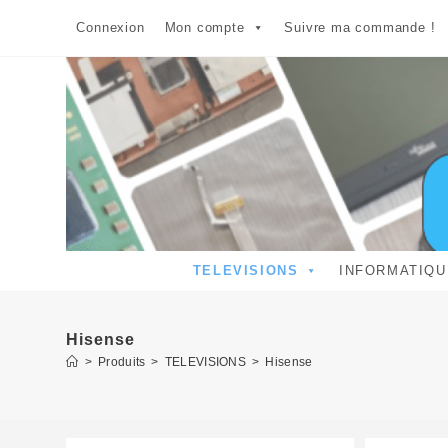
Skip
Connexion
Mon compte
Suivre ma commande !
to
content
TELEVISIONS
INFORMATIQU
Hisense
>
Produits
>
TELEVISIONS
>
Hisense