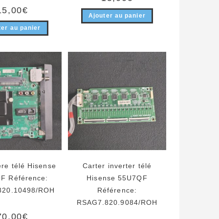
15,00
€
Ajouter au panier
ter au panier
re télé Hisense
Carter inverter télé
F Référence:
Hisense 55U7QF
820.10498/ROH
Référence:
RSAG7.820.9084/ROH
70,00
€