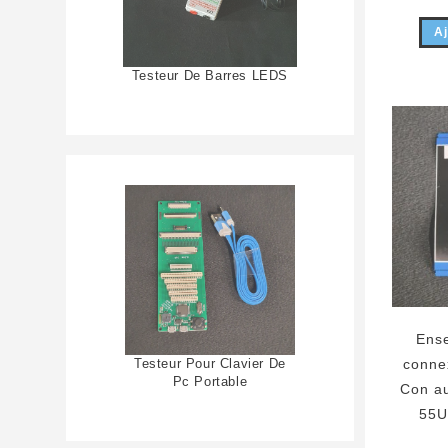
Aj
Testeur De Barres LEDS
Ens
Testeur Pour Clavier De
connex
Pc Portable
Con a
55U