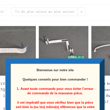
Tri du plus récent au plus ancien
Bienvenue sur notre site
Quelques conseils pour bien commander !
LVDS télé Hisense
Module wifi télé Hisense
Module b
1. Avant toute commande pour vous éviter l’erreur
7QF Référence:
55U7QF Référence:
Hise
de commande de la mauvaise pièce,
1230688
2019AP12685
R
RSAG7.
il est impératif que vous vérifiez bien que la pièce
soit bien la (ou les) même(s) références que la votre
10,00
€
10,00
€