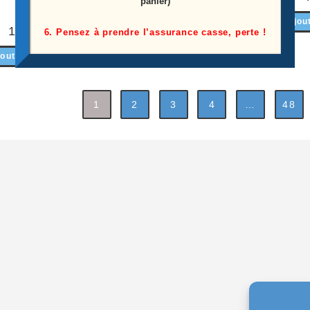
panier)
Lire la suite
Ajou
10,00
€
6. Pensez à prendre l’assurance casse, perte !
outer au panier
1
2
3
4
…
48