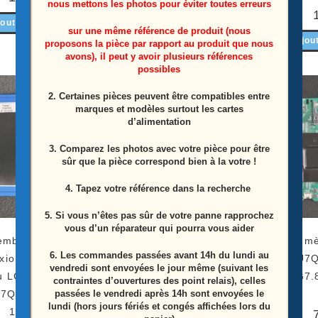
nous mettons les photos pour éviter toutes erreurs
outer au panier
Ajouter au panier
sur une même référence de produit (nous
Ajou
proposons la pièce par rapport au produit que nous
avons), il peut y avoir plusieurs références
possibles
2. Certaines pièces peuvent être compatibles entre
ÉPUISÉ
marques et modèles surtout les cartes
d’alimentation
3. Comparez les photos avec votre pièce pour être
sûr que la pièce correspond bien à la votre !
4. Tapez votre référence dans la recherche
5. Si vous n’êtes pas sûr de votre panne rapprochez
vous d’un réparateur qui pourra vous aider
emble nappes de
Carte T-Con télé Hisense
Carte mè
6.
Les commandes passées avant 14h du lundi au
ion de la carte T-
55U7QF Référence:
55U7Q
vendredi sont envoyées le jour même (suivant les
u LCD télé Hisense
RSAG7.820.9447/ROH
RSAG7.
contraintes d’ouvertures des point relais), celles
passées le vendredi après 14h sont envoyées le
7QF Référence:
lundi (hors jours fériés et congés affichées lors du
1246356
25,00
€