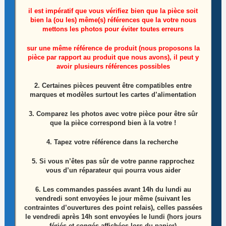
il est impératif que vous vérifiez bien que la pièce soit
bien la (ou les) même(s) références que la votre nous
mettons les photos pour éviter toutes erreurs
sur une même référence de produit (nous proposons la
pièce par rapport au produit que nous avons), il peut y
Ensemble vis et pates de fixation Téléphone
avoir plusieurs références possibles
Samsung Z Flip SM-F700F
2. Certaines pièces peuvent être compatibles entre
marques et modèles surtout les cartes d’alimentation
5,00
€
3. Comparez les photos avec votre pièce pour être sûr
Lire la suite
que la pièce correspond bien à la votre !
4. Tapez votre référence dans la recherche
5. Si vous n’êtes pas sûr de votre panne rapprochez
vous d’un réparateur qui pourra vous aider
6.
Les commandes passées avant 14h du lundi au
vendredi sont envoyées le jour même (suivant les
contraintes d’ouvertures des point relais), celles passées
le vendredi après 14h sont envoyées le lundi (hors jours
fériés et congés affichées lors du panier)