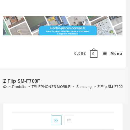
Skip
to
content
0,00
€
Menu
0
Z Flip SM-F700F
>
Produits
>
TELEPHONES MOBILE
>
Samsung
>
Z Flip SM-F700F