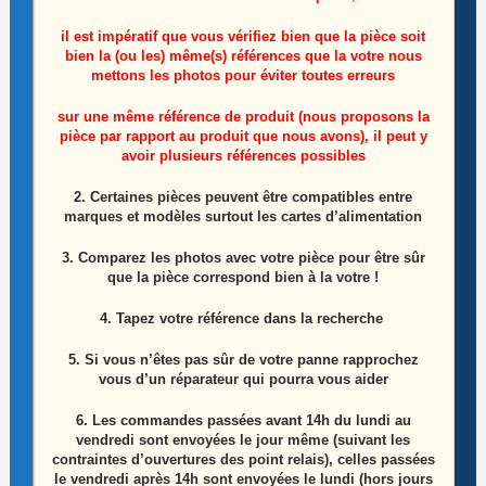
il est impératif que vous vérifiez bien que la pièce soit
bien la (ou les) même(s) références que la votre nous
mettons les photos pour éviter toutes erreurs
sur une même référence de produit (nous proposons la
Ensemble vis télé Hisense 55A7GQ
pièce par rapport au produit que nous avons), il peut y
avoir plusieurs références possibles
5,00
€
2. Certaines pièces peuvent être compatibles entre
marques et modèles surtout les cartes d’alimentation
Ajouter au panier
3. Comparez les photos avec votre pièce pour être sûr
que la pièce correspond bien à la votre !
4. Tapez votre référence dans la recherche
5. Si vous n’êtes pas sûr de votre panne rapprochez
vous d’un réparateur qui pourra vous aider
6.
Les commandes passées avant 14h du lundi au
vendredi sont envoyées le jour même (suivant les
contraintes d’ouvertures des point relais), celles passées
le vendredi après 14h sont envoyées le lundi (hors jours