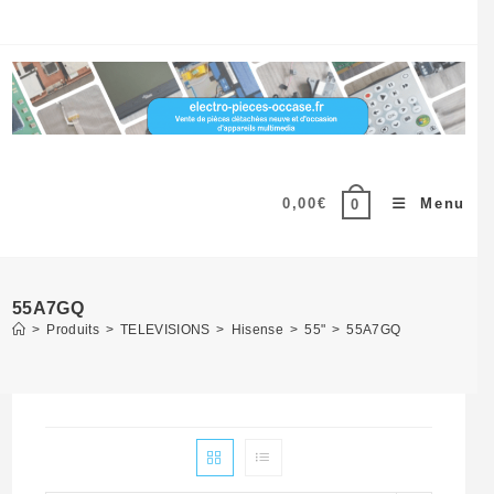
Skip
to
content
0,00
€
Menu
0
55A7GQ
>
Produits
>
TELEVISIONS
>
Hisense
>
55"
>
55A7GQ