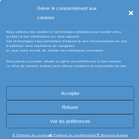
Pc Portable
Gérer le consentement aux
cookies
Nous utilisons des cookies et technologies similaires pour stocker et/ou
accéder à des informations sur votre appareil.
Ces technologies nous permettent d’assurer le bon fonctionnement du site,
d’améliorer votre expérience de navigation
et, avec votre accord, de réaliser des statistiques anonymes.
Vous pouvez accepter, refuser ou gérer vos préférences à tout moment.
Le refus de certains cookies peut affecter certaines fonctionnalités du site.
🧾Conditions Générales de Vente (CGV)
🧾 Mentions légales
Accepter
🔐 Politique de confidentialité
🔐 Exercer mes droits RGPD
🍪 Politique de cookies (UE)
📦Livraisons et retours
Refuser
🛡️ Assurance casse / perte
INFORMATIQUE
Copyright [electro-pieces-occase.fr]
Voir les préférences
🍪 Politique de cookies
🔐 Politique de confidentialité
🧾 Mentions légales