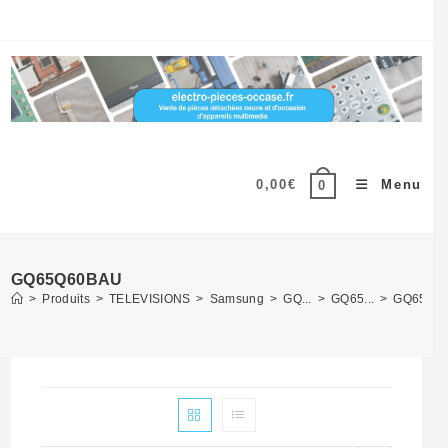
Skip
to
content
0,00
€
Menu
0
GQ65Q60BAU
>
Produits
>
TELEVISIONS
>
Samsung
>
GQ...
>
GQ65...
>
GQ65Q6