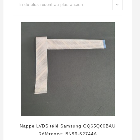
Tri du plus récent au plus ancien
Nappe LVDS télé Samsung GQ65Q60BAU
Référence: BN96-52744A