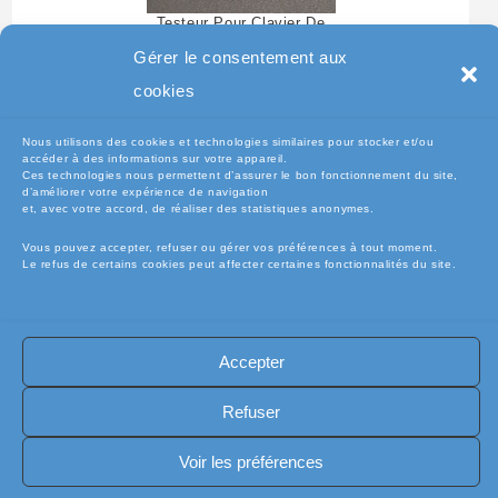
Testeur Pour Clavier De
Pc Portable
Gérer le consentement aux
cookies
Nous utilisons des cookies et technologies similaires pour stocker et/ou
accéder à des informations sur votre appareil.
Ces technologies nous permettent d’assurer le bon fonctionnement du site,
d’améliorer votre expérience de navigation
et, avec votre accord, de réaliser des statistiques anonymes.
Vous pouvez accepter, refuser ou gérer vos préférences à tout moment.
Le refus de certains cookies peut affecter certaines fonctionnalités du site.
🧾Conditions Générales de Vente (CGV)
🧾 Mentions légales
Accepter
🔐 Politique de confidentialité
🔐 Exercer mes droits RGPD
🍪 Politique de cookies (UE)
📦Livraisons et retours
Refuser
🛡️ Assurance casse / perte
INFORMATIQUE
Copyright [electro-pieces-occase.fr]
Voir les préférences