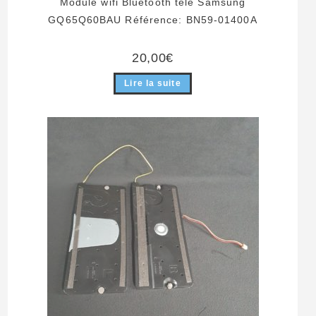
Module wifi Bluetooth télé Samsung
GQ65Q60BAU Référence: BN59-01400A
20,00
€
Lire la suite