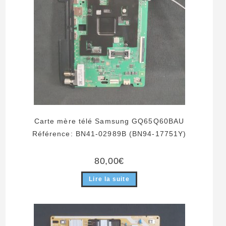
Carte mère télé Samsung GQ65Q60BAU
Référence: BN41-02989B (BN94-17751Y)
80,00
€
Lire la suite