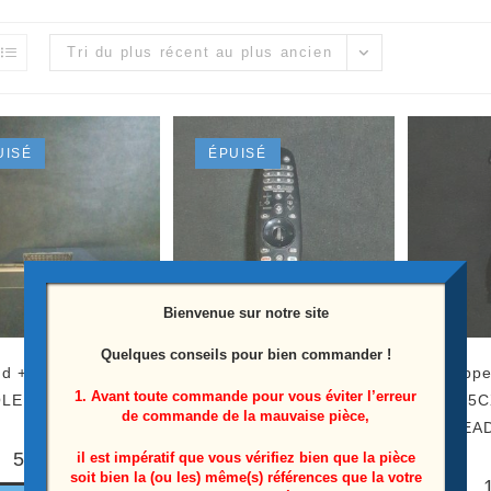
Tri du plus récent au plus ancien
UISÉ
ÉPUISÉ
Bienvenue sur notre site
Quelques conseils pour bien commander !
ed + vis Télé Lg
Télécommande Télé Lg
Nappe
1. Avant toute commande pour vous éviter l’erreur
LED65CX6LA
OLED65CX6LA Référence:
OLED65CX
de commande de la mauvaise pièce,
AKB75855501
EA
50,00
€
il est impératif que vous vérifiez bien que la pièce
soit bien la (ou les) même(s) références que la votre
8,00
€