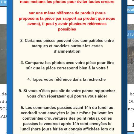
nous mettons les photos pour éviter toutes erreurs
Lire la suite
Lire la suite
Ajou
sur une même référence de produit (nous
proposons la pièce par rapport au produit que nous
avons), il peut y avoir plusieurs références
possibles
ÉPUI
2. Certaines pièces peuvent être compatibles entre
marques et modèles surtout les cartes
d’alimentation
3. Comparez les photos avec votre pièce pour être
sûr que la pièce correspond bien à la votre !
4. Tapez votre référence dans la recherche
5. Si vous n’êtes pas sûr de votre panne rapprochez
 de connexion des
Module wifi Télé Lg
Module b
vous d’un réparateur qui pourra vous aider
dules Télé Lg
OLED65CX6LA Référence:
Lg O
6.
Les commandes passées avant 14h du lundi au
5CX6LA Référence:
LGSBWAC92
Référenc
vendredi sont envoyées le jour même (suivant les
EAD65825812
contraintes d’ouvertures des point relais), celles
passées le vendredi après 14h sont envoyées le
10,00
€
lundi (hors jours fériés et congés affichées lors du
5,00
€