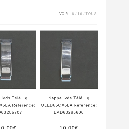
VOIR :
8
16
TOUS
 lvds Télé Lg
Nappe lvds Télé Lg
6LA Référence:
OLED65CX6LA Référence:
D63285707
EAD63285606
10,00
€
10,00
€