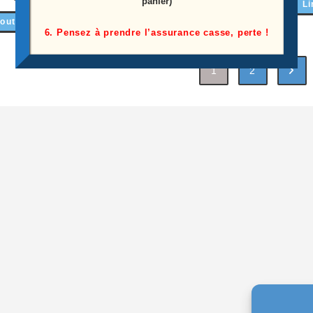
panier)
Ajouter au panier
Li
outer au panier
6. Pensez à prendre l’assurance casse, perte !
1
2