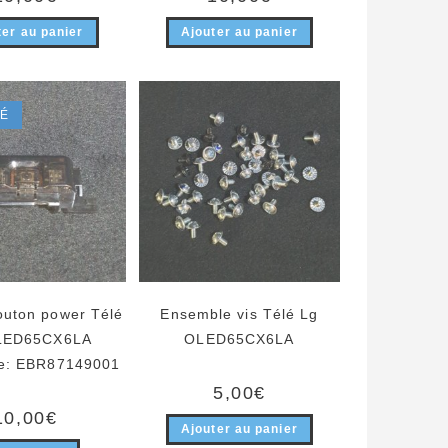
ter au panier
Ajouter au panier
SÉ
outon power Télé
Ensemble vis Télé Lg
LED65CX6LA
OLED65CX6LA
e: EBR87149001
5,00
€
10,00
€
Ajouter au panier