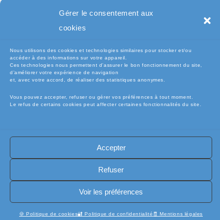
Pc Portable
Gérer le consentement aux
cookies
Nous utilisons des cookies et technologies similaires pour stocker et/ou
accéder à des informations sur votre appareil.
Ces technologies nous permettent d’assurer le bon fonctionnement du site,
d’améliorer votre expérience de navigation
et, avec votre accord, de réaliser des statistiques anonymes.
Vous pouvez accepter, refuser ou gérer vos préférences à tout moment.
Le refus de certains cookies peut affecter certaines fonctionnalités du site.
🧾Conditions Générales de Vente (CGV)
🧾 Mentions légales
Accepter
🔐 Politique de confidentialité
🔐 Exercer mes droits RGPD
🍪 Politique de cookies (UE)
📦Livraisons et retours
Refuser
🛡️ Assurance casse / perte
INFORMATIQUE
Copyright [electro-pieces-occase.fr]
Voir les préférences
🍪 Politique de cookies
🔐 Politique de confidentialité
🧾 Mentions légales