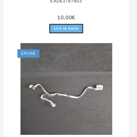
EAD63787803
10,00
€
Lire la suite
ÉPUISÉ