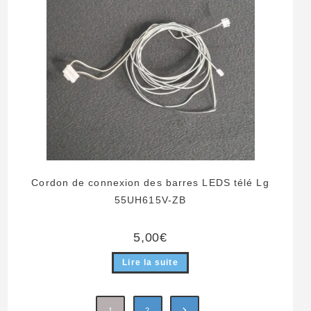
Cordon de connexion des barres LEDS télé Lg
55UH615V-ZB
5,00
€
Lire la suite
1
2