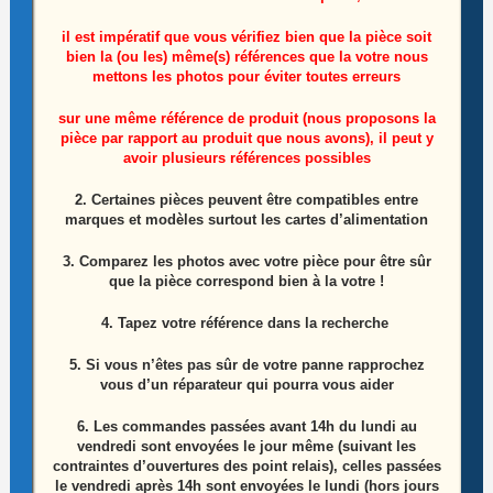
il est impératif que vous vérifiez bien que la pièce soit
bien la (ou les) même(s) références que la votre nous
mettons les photos pour éviter toutes erreurs
sur une même référence de produit (nous proposons la
Module bouton power télé Lg 55UH615V-ZB
pièce par rapport au produit que nous avons), il peut y
avoir plusieurs références possibles
Référence: EBR79942802
2. Certaines pièces peuvent être compatibles entre
15,00
€
marques et modèles surtout les cartes d’alimentation
Ajouter au panier
3. Comparez les photos avec votre pièce pour être sûr
que la pièce correspond bien à la votre !
4. Tapez votre référence dans la recherche
ÉPUISÉ
5. Si vous n’êtes pas sûr de votre panne rapprochez
vous d’un réparateur qui pourra vous aider
6.
Les commandes passées avant 14h du lundi au
vendredi sont envoyées le jour même (suivant les
contraintes d’ouvertures des point relais), celles passées
le vendredi après 14h sont envoyées le lundi (hors jours