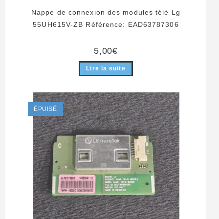
Nappe de connexion des modules télé Lg
55UH615V-ZB Référence: EAD63787306
5,00
€
Lire la suite
ÉPUISÉ