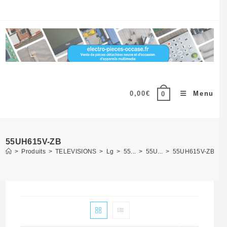
Skip
to
content
0,00
€
Menu
0
55UH615V-ZB
>
Produits
>
TELEVISIONS
>
Lg
>
55...
>
55U...
>
55UH615V-ZB