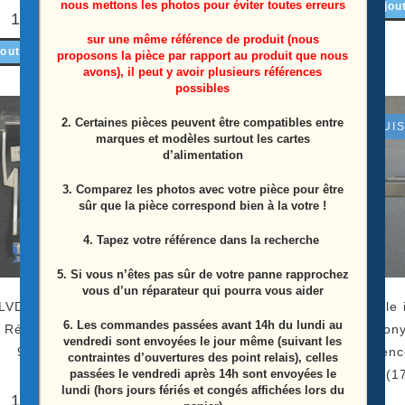
nous mettons les photos pour éviter toutes erreurs
Ajou
15,00
€
Ajouter au panier
sur une même référence de produit (nous
outer au panier
proposons la pièce par rapport au produit que nous
avons), il peut y avoir plusieurs références
possibles
2. Certaines pièces peuvent être compatibles entre
ÉPUI
marques et modèles surtout les cartes
d’alimentation
3. Comparez les photos avec votre pièce pour être
sûr que la pièce correspond bien à la votre !
4. Tapez votre référence dans la recherche
5. Si vous n’êtes pas sûr de votre panne rapprochez
vous d’un réparateur qui pourra vous aider
LVDS télé Sony KD-
Module wifi télé Sony KD-
Module i
6.
Les commandes passées avant 14h du lundi au
Référence: 1-912-
55AG9 Référence: 1-510-
Son
vendredi sont envoyées le jour même (suivant les
910-11
061-12
Référenc
contraintes d’ouvertures des point relais), celles
passées le vendredi après 14h sont envoyées le
(1
lundi (hors jours fériés et congés affichées lors du
10,00
€
10,00
€