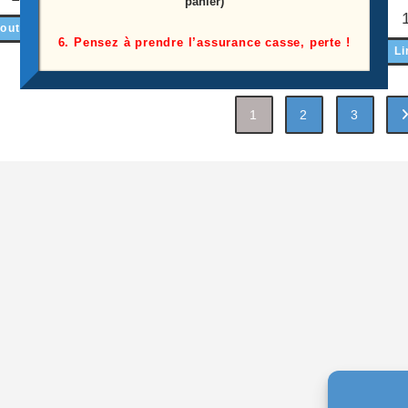
panier)
outer au panier
Ajouter au panier
6. Pensez à prendre l’assurance casse, perte !
Li
1
2
3