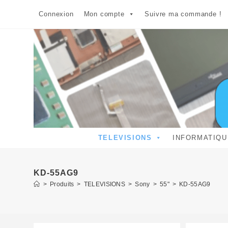
Skip
Connexion
Mon compte
Suivre ma commande !
to
content
TELEVISIONS
INFORMATIQU
KD-55AG9
>
Produits
>
TELEVISIONS
>
Sony
>
55"
>
KD-55AG9