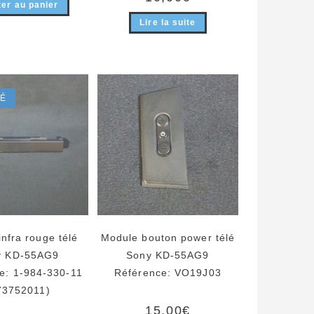
ter au panier
Lire la suite
SÉ
nfra rouge télé
Module bouton power télé
y KD-55AG9
Sony KD-55AG9
e: 1-984-330-11
Référence: VO19J03
73752011)
15,00
€