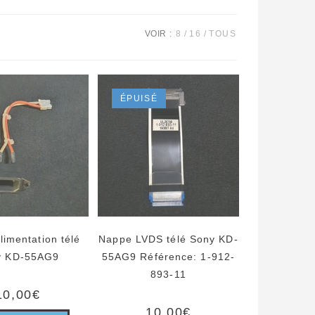
VOIR :
8
16
TOUS
ÉPUISÉ
alimentation télé
Nappe LVDS télé Sony KD-
y KD-55AG9
55AG9 Référence: 1-912-
893-11
10,00
€
10,00
€