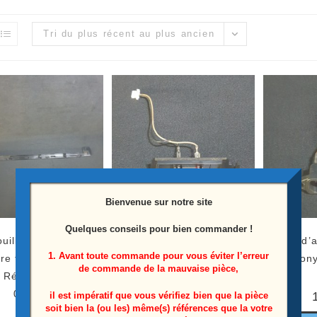
Tri du plus récent au plus ancien
Bienvenue sur notre site
Quelques conseils pour bien commander !
ouillage du carter
Prise de connexion haut
Prise d’
1. Avant toute commande pour vous éviter l’erreur
ère télé Sony KD-
parleur externe télé Sony
Son
de commande de la mauvaise pièce,
Référence: 4-745-
KD-55AG9
064-10
il est impératif que vous vérifiez bien que la pièce
soit bien la (ou les) même(s) références que la votre
15,00
€