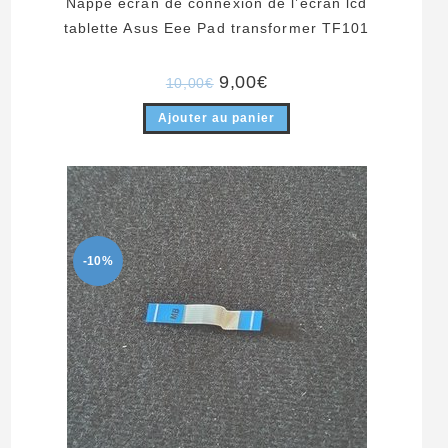
Nappe écran de connexion de l’écran lcd
tablette Asus Eee Pad transformer TF101
Le
Le
9,00
€
10,00
€
prix
prix
initial
actuel
Ajouter au panier
était :
est :
10,00€.
9,00€.
-10%