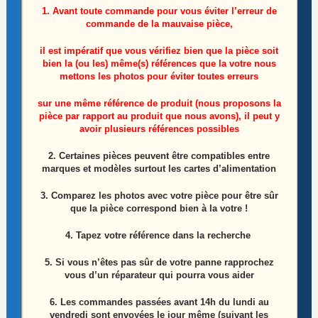
1. Avant toute commande pour vous éviter l’erreur de
commande de la mauvaise pièce,
il est impératif que vous vérifiez bien que la pièce soit
bien la (ou les) même(s) références que la votre nous
mettons les photos pour éviter toutes erreurs
sur une même référence de produit (nous proposons la
pièce par rapport au produit que nous avons), il peut y
Nappe de connexion de la carte de gestion de la
avoir plusieurs références possibles
carte tactile tablette Asus Eee Pad transformer
2. Certaines pièces peuvent être compatibles entre
TF101
marques et modèles surtout les cartes d’alimentation
Le
Le
1,80
€
2,00
€
3. Comparez les photos avec votre pièce pour être sûr
prix
prix
que la pièce correspond bien à la votre !
initial
actuel
Ajouter au panier
était :
est :
2,00€.
1,80€.
4. Tapez votre référence dans la recherche
5. Si vous n’êtes pas sûr de votre panne rapprochez
vous d’un réparateur qui pourra vous aider
6.
Les commandes passées avant 14h du lundi au
vendredi sont envoyées le jour même (suivant les