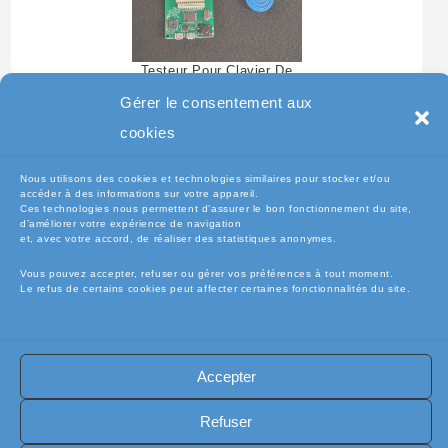
Testeur Pour Clavier De
Pc Portable
Gérer le consentement aux
cookies
Nous utilisons des cookies et technologies similaires pour stocker et/ou
accéder à des informations sur votre appareil.
Ces technologies nous permettent d’assurer le bon fonctionnement du site,
d’améliorer votre expérience de navigation
et, avec votre accord, de réaliser des statistiques anonymes.
Vous pouvez accepter, refuser ou gérer vos préférences à tout moment.
Le refus de certains cookies peut affecter certaines fonctionnalités du site.
🧾Conditions Générales de Vente (CGV)
🧾 Mentions légales
Accepter
🔐 Politique de confidentialité
🔐 Exercer mes droits RGPD
🍪 Politique de cookies (UE)
📦Livraisons et retours
Refuser
🛡️ Assurance casse / perte
INFORMATIQUE