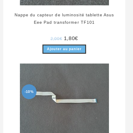
Nappe du capteur de luminosité tablette Asus
Eee Pad transformer TF101
Le
Le
1,80
€
2,00
€
prix
prix
initial
actuel
Ajouter au panier
était :
est :
2,00€.
1,80€.
-10%