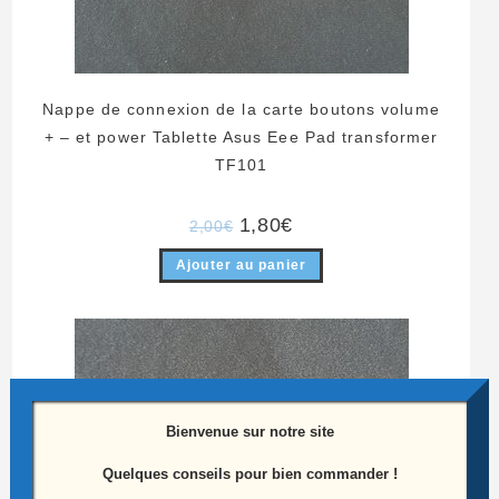
Nappe de connexion de la carte boutons volume
+ – et power Tablette Asus Eee Pad transformer
TF101
Le
Le
1,80
€
2,00
€
prix
prix
initial
actuel
Ajouter au panier
était :
est :
2,00€.
1,80€.
-10%
Bienvenue sur notre site
Quelques conseils pour bien commander !