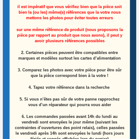
il est impératif que vous vérifiez bien que la pièce soit
bien la (ou les) même(s) références que la votre nous
mettons les photos pour éviter toutes erreurs
Ensemble Nappes De Connexion De La Carte T-
sur une même référence de produit (nous proposons la
pièce par rapport au produit que nous avons), il peut y
Con Au Lcd Télé Sony KDL-40EX600
avoir plusieurs références possibles
2. Certaines pièces peuvent être compatibles entre
10,00
€
marques et modèles surtout les cartes d’alimentation
Ajouter au panier
3. Comparez les photos avec votre pièce pour être sûr
que la pièce correspond bien à la votre !
4. Tapez votre référence dans la recherche
5. Si vous n’êtes pas sûr de votre panne rapprochez
vous d’un réparateur qui pourra vous aider
6.
Les commandes passées avant 14h du lundi au
vendredi sont envoyées le jour même (suivant les
contraintes d’ouvertures des point relais), celles passées
le vendredi après 14h sont envoyées le lundi (hors jours
fériés et congés affichées lors du panier)