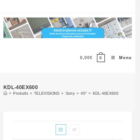
Skip
to
content
0,00
€
Menu
0
KDL-40EX600
>
Produits
>
TELEVISIONS
>
Sony
>
40"
>
KDL-40EX600