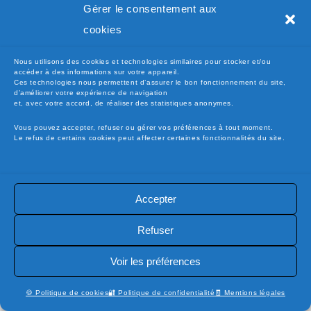
Gérer le consentement aux
défectueuse
, d’un défaut du système ou d’un problème
existant sur l’appareil,
cookies
que la
pièce reçue n’a pas été endommagée, mise hors
service ou détériorée
à la suite du montage ou du
Nous utilisons des cookies et technologies similaires pour stocker et/ou
accéder à des informations sur votre appareil.
fonctionnement avec un autre élément défaillant,
Ces technologies nous permettent d’assurer le bon fonctionnement du site,
d’améliorer votre expérience de navigation
et que la
pièce examinée correspond bien à celle fournie
et, avec votre accord, de réaliser des statistiques anonymes.
par electro-pieces-occase.fr.
Vous pouvez accepter, refuser ou gérer vos préférences à tout moment.
Ces demandes ont pour seul objectif de permettre une
Le refus de certains cookies peut affecter certaines fonctionnalités du site.
analyse objective de la conformité du produit
, dans le
respect de la réglementation en vigueur.
Accepter
Refuser
📦
Commandes non réclamées –
Conservation et remise en stock
Voir les préférences
Lorsqu’une commande expédiée n’est pas réclamée par le
🍪 Politique de cookies
🔐 Politique de confidentialité
🧾 Mentions légales
client (absence lors de la livraison, non-retrait en point