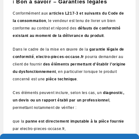
ℹ️
Bon à savoir – Garanties légales
Conformément aux
articles L217-3 et suivants du Code de
la consommation
, le vendeur est tenu de livrer un bien
conforme au contrat et répond des
défauts de conformité
existant au moment de la délivrance du produit
.
Dans le cadre de la mise en œuvre de la
garantie légale de
conformité
,
electro-pieces-occase.fr
pourra demander au
client de fournir
des éléments permettant d’établir l’origine
du dysfonctionnement
, en particulier lorsque le produit
concerné est une
pièce technique
.
Ces éléments peuvent inclure, selon les cas, un
diagnostic,
un devis ou un rapport établi par un professionnel
,
permettant notamment de vérifier :
que la
panne est directement imputable à la pièce fournie
par electro-pieces-occase.fr,
que le dysfonctionnement
ne résulte pas d’une autre pièce