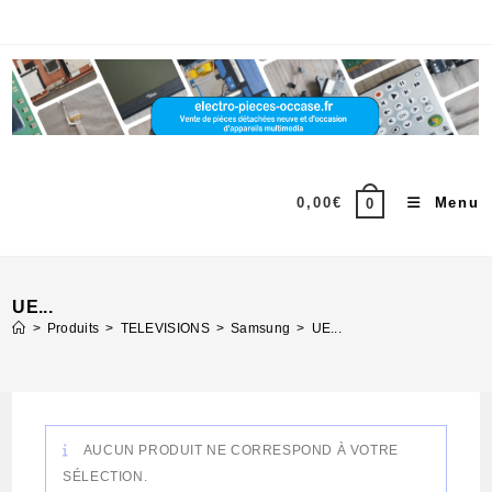
Skip
to
content
0,00
€
Menu
0
UE...
>
Produits
>
TELEVISIONS
>
Samsung
>
UE...
AUCUN PRODUIT NE CORRESPOND À VOTRE
SÉLECTION.