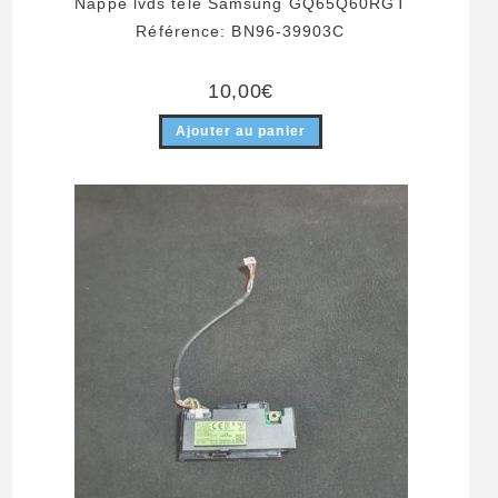
Nappe lvds télé Samsung GQ65Q60RGT
Référence: BN96-39903C
10,00
€
Ajouter au panier