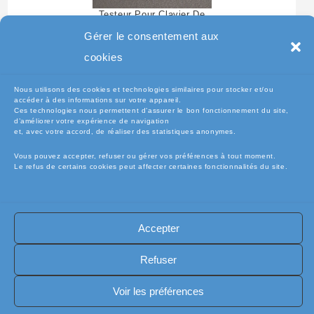
Testeur Pour Clavier De
Pc Portable
Gérer le consentement aux
cookies
Nous utilisons des cookies et technologies similaires pour stocker et/ou
accéder à des informations sur votre appareil.
Ces technologies nous permettent d’assurer le bon fonctionnement du site,
d’améliorer votre expérience de navigation
et, avec votre accord, de réaliser des statistiques anonymes.
Vous pouvez accepter, refuser ou gérer vos préférences à tout moment.
Le refus de certains cookies peut affecter certaines fonctionnalités du site.
🧾Conditions Générales de Vente (CGV)
🧾 Mentions légales
Accepter
🔐 Politique de confidentialité
🔐 Exercer mes droits RGPD
🍪 Politique de cookies (UE)
📦Livraisons et retours
Refuser
🛡️ Assurance casse / perte
INFORMATIQUE
Copyright [electro-pieces-occase.fr]
Voir les préférences