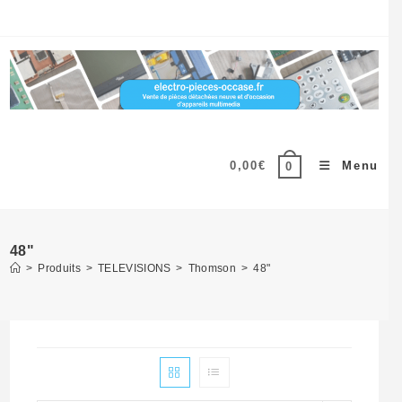
Skip
to
content
0,00
€
Menu
0
48"
>
Produits
>
TELEVISIONS
>
Thomson
>
48"