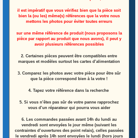
il est impératif que vous vérifiez bien que la pièce soit
bien la (ou les) même(s) références que la votre nous
mettons les photos pour éviter toutes erreurs
sur une même référence de produit (nous proposons la
Ensemble vis télé Grundig 55GFB6623
pièce par rapport au produit que nous avons), il peut y
avoir plusieurs références possibles
5,00
€
2. Certaines pièces peuvent être compatibles entre
marques et modèles surtout les cartes d’alimentation
Ajouter au panier
3. Comparez les photos avec votre pièce pour être sûr
que la pièce correspond bien à la votre !
4. Tapez votre référence dans la recherche
5. Si vous n’êtes pas sûr de votre panne rapprochez
vous d’un réparateur qui pourra vous aider
6.
Les commandes passées avant 14h du lundi au
vendredi sont envoyées le jour même (suivant les
contraintes d’ouvertures des point relais), celles passées
le vendredi après 14h sont envoyées le lundi (hors jours