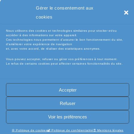
Pc Portable
Gérer le consentement aux
cookies
Nous utilisons des cookies et technologies similaires pour stocker et/ou
accéder à des informations sur votre appareil.
Ces technologies nous permettent d’assurer le bon fonctionnement du site,
d’améliorer votre expérience de navigation
et, avec votre accord, de réaliser des statistiques anonymes.
Vous pouvez accepter, refuser ou gérer vos préférences à tout moment.
Le refus de certains cookies peut affecter certaines fonctionnalités du site.
🧾Conditions Générales de Vente (CGV)
🧾 Mentions légales
Accepter
🔐 Politique de confidentialité
🔐 Exercer mes droits RGPD
🍪 Politique de cookies (UE)
📦Livraisons et retours
Refuser
🛡️ Assurance casse / perte
INFORMATIQUE
Copyright [electro-pieces-occase.fr]
Voir les préférences
🍪 Politique de cookies
🔐 Politique de confidentialité
🧾 Mentions légales