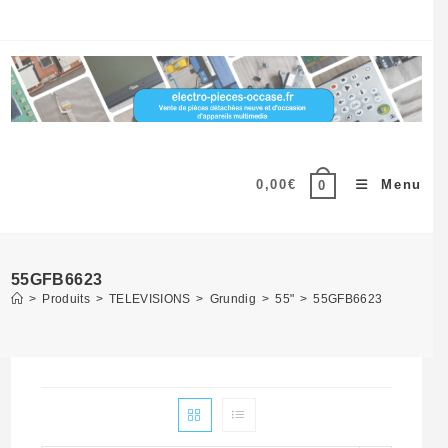
Skip
to
content
0,00
€
Menu
0
55GFB6623
>
Produits
>
TELEVISIONS
>
Grundig
>
55"
>
55GFB6623