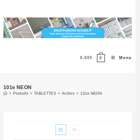
Skip
to
content
0,00
€
Menu
0
101e NEON
>
Produits
>
TABLETTES
>
Archos
>
101e NEON