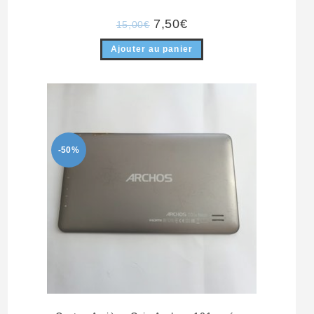
Le
Le
7,50
€
15,00
€
prix
prix
initial
actuel
Ajouter au panier
était :
est :
15,00€.
7,50€.
-50%