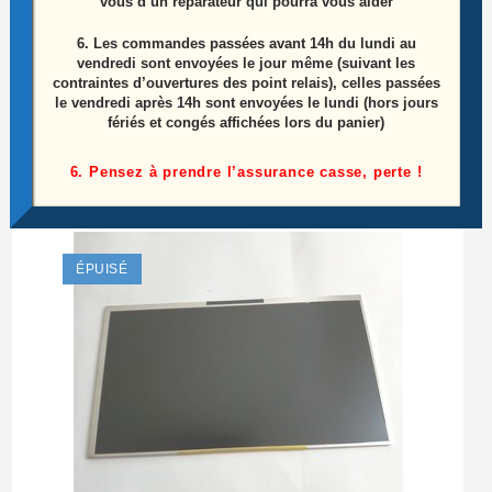
vous d’un réparateur qui pourra vous aider
6.
Les commandes passées avant 14h du lundi au
Ensemble Carte Mere + Batterie Archos 101e
vendredi sont envoyées le jour même (suivant les
néon
contraintes d’ouvertures des point relais), celles passées
le vendredi après 14h sont envoyées le lundi (hors jours
fériés et congés affichées lors du panier)
Le
Le
30,00
€
60,00
€
prix
prix
initial
actuel
6. Pensez à prendre l’assurance casse, perte !
Lire la suite
était :
est :
60,00€.
30,00€.
ÉPUISÉ