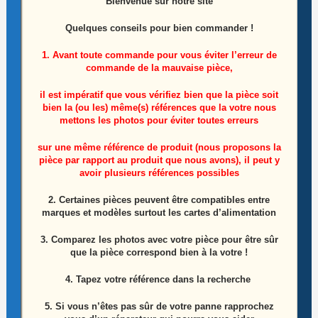
Bienvenue sur notre site
Caméra Avant et Arrière Archos 101e néon
Quelques conseils pour bien commander !
Le
Le
7,50
€
1. Avant toute commande pour vous éviter l’erreur de
15,00
€
prix
prix
commande de la mauvaise pièce,
initial
actuel
Ajouter au panier
était :
est :
15,00€.
7,50€.
il est impératif que vous vérifiez bien que la pièce soit
bien la (ou les) même(s) références que la votre nous
mettons les photos pour éviter toutes erreurs
ÉPUISÉ
sur une même référence de produit (nous proposons la
pièce par rapport au produit que nous avons), il peut y
avoir plusieurs références possibles
2. Certaines pièces peuvent être compatibles entre
marques et modèles surtout les cartes d’alimentation
3. Comparez les photos avec votre pièce pour être sûr
que la pièce correspond bien à la votre !
4. Tapez votre référence dans la recherche
5. Si vous n’êtes pas sûr de votre panne rapprochez