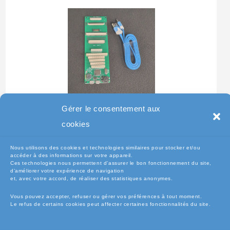
Testeur Pour Clavier De
Gérer le consentement aux
Pc Portable
cookies
Nous utilisons des cookies et technologies similaires pour stocker et/ou
accéder à des informations sur votre appareil.
Ces technologies nous permettent d’assurer le bon fonctionnement du site,
d’améliorer votre expérience de navigation
et, avec votre accord, de réaliser des statistiques anonymes.
Vous pouvez accepter, refuser ou gérer vos préférences à tout moment.
Le refus de certains cookies peut affecter certaines fonctionnalités du site.