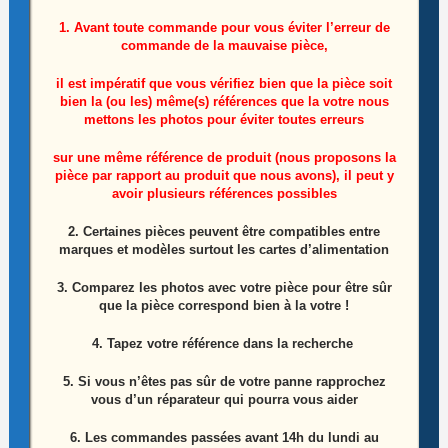
1. Avant toute commande pour vous éviter l’erreur de
commande de la mauvaise pièce,
il est impératif que vous vérifiez bien que la pièce soit
bien la (ou les) même(s) références que la votre nous
mettons les photos pour éviter toutes erreurs
sur une même référence de produit (nous proposons la
pièce par rapport au produit que nous avons), il peut y
avoir plusieurs références possibles
Barre Leds Télé Philips 47pfh5209/88
2. Certaines pièces peuvent être compatibles entre
Référence: 1569A
marques et modèles surtout les cartes d’alimentation
3. Comparez les photos avec votre pièce pour être sûr
8,50
€
que la pièce correspond bien à la votre !
Lire la suite
4. Tapez votre référence dans la recherche
5. Si vous n’êtes pas sûr de votre panne rapprochez
vous d’un réparateur qui pourra vous aider
6.
Les commandes passées avant 14h du lundi au