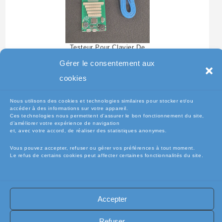
Testeur Pour Clavier De
Pc Portable
Gérer le consentement aux
cookies
Nous utilisons des cookies et technologies similaires pour stocker et/ou
accéder à des informations sur votre appareil.
Ces technologies nous permettent d’assurer le bon fonctionnement du site,
d’améliorer votre expérience de navigation
et, avec votre accord, de réaliser des statistiques anonymes.
Vous pouvez accepter, refuser ou gérer vos préférences à tout moment.
Le refus de certains cookies peut affecter certaines fonctionnalités du site.
🧾Conditions Générales de Vente (CGV)
🧾 Mentions légales
Accepter
🔐 Politique de confidentialité
🔐 Exercer mes droits RGPD
🍪 Politique de cookies (UE)
📦Livraisons et retours
Refuser