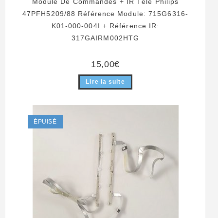
Module De Commandes + IR Télé Philips
47PFH5209/88 Référence Module: 715G6316-
K01-000-004I + Référence IR:
317GAIRM002HTG
15,00
€
Lire la suite
ÉPUISÉ