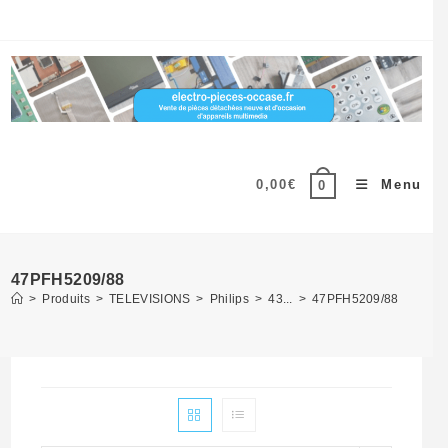
Skip
to
content
0,00
€
Menu
0
47PFH5209/88
>
Produits
>
TELEVISIONS
>
Philips
>
43...
>
47PFH5209/88