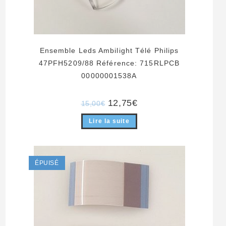
Ensemble Leds Ambilight Télé Philips
47PFH5209/88 Référence: 715RLPCB
00000001538A
Le
Le
12,75
€
15,00
€
prix
prix
initial
actuel
Lire la suite
était :
est :
15,00€.
12,75€.
ÉPUISÉ