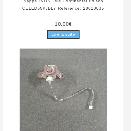
Nappe LVDS Télé Continental Edison
CELED55KJBL7 Référence: 28013835
10,00
€
Lire la suite