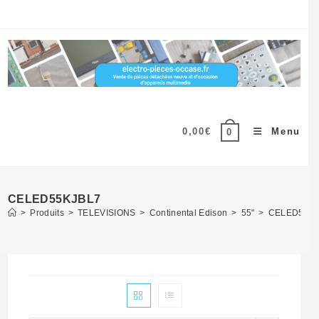
Skip
to
content
0,00
€
Menu
0
CELED55KJBL7
>
Produits
>
TELEVISIONS
>
Continental Edison
>
55"
>
CELED55KJ