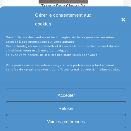
Testeur Pour Clavier De
Pc Portable
Gérer le consentement aux
cookies
Nous utilisons des cookies et technologies similaires pour stocker et/ou
accéder à des informations sur votre appareil.
Ces technologies nous permettent d’assurer le bon fonctionnement du site,
d’améliorer votre expérience de navigation
et, avec votre accord, de réaliser des statistiques anonymes.
Vous pouvez accepter, refuser ou gérer vos préférences à tout moment.
Le refus de certains cookies peut affecter certaines fonctionnalités du site.
🧾Conditions Générales de Vente (CGV)
🧾 Mentions légales
Accepter
🔐 Politique de confidentialité
🔐 Exercer mes droits RGPD
🍪 Politique de cookies (UE)
📦Livraisons et retours
Refuser
🛡️ Assurance casse / perte
INFORMATIQUE
Copyright [electro-pieces-occase.fr]
Voir les préférences