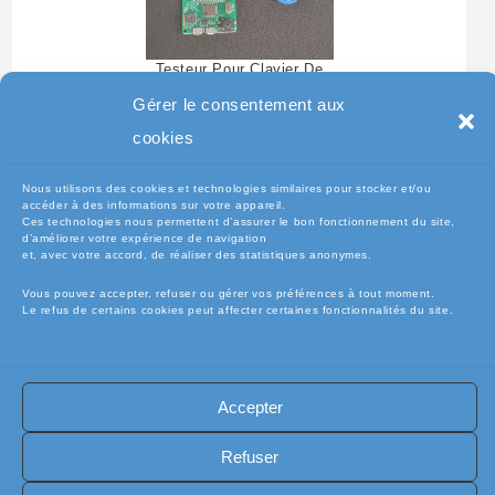
Testeur Pour Clavier De
Pc Portable
Gérer le consentement aux
cookies
Nous utilisons des cookies et technologies similaires pour stocker et/ou
accéder à des informations sur votre appareil.
Ces technologies nous permettent d’assurer le bon fonctionnement du site,
d’améliorer votre expérience de navigation
et, avec votre accord, de réaliser des statistiques anonymes.
Vous pouvez accepter, refuser ou gérer vos préférences à tout moment.
Le refus de certains cookies peut affecter certaines fonctionnalités du site.
🧾Conditions Générales de Vente (CGV)
🧾 Mentions légales
Accepter
🔐 Politique de confidentialité
🔐 Exercer mes droits RGPD
🍪 Politique de cookies (UE)
📦Livraisons et retours
Refuser
🛡️ Assurance casse / perte
INFORMATIQUE