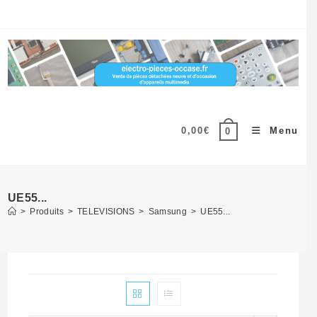
Skip
to
content
0,00
€
Menu
0
UE55...
>
Produits
>
TELEVISIONS
>
Samsung
>
UE55...