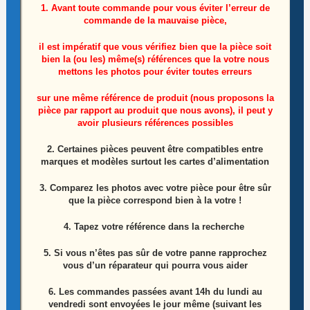
1. Avant toute commande pour vous éviter l’erreur de
commande de la mauvaise pièce,
il est impératif que vous vérifiez bien que la pièce soit
bien la (ou les) même(s) références que la votre nous
mettons les photos pour éviter toutes erreurs
sur une même référence de produit (nous proposons la
Nappe LVDS télé Lg 43UP75006LF Référence:
pièce par rapport au produit que nous avons), il peut y
EAD65893701
avoir plusieurs références possibles
2. Certaines pièces peuvent être compatibles entre
10,00
€
marques et modèles surtout les cartes d’alimentation
Ajouter au panier
3. Comparez les photos avec votre pièce pour être sûr
que la pièce correspond bien à la votre !
4. Tapez votre référence dans la recherche
ÉPUISÉ
5. Si vous n’êtes pas sûr de votre panne rapprochez
vous d’un réparateur qui pourra vous aider
6.
Les commandes passées avant 14h du lundi au
vendredi sont envoyées le jour même (suivant les