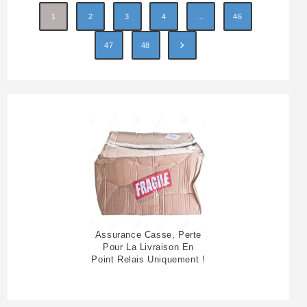
1
2
3
4
…
46
47
48
Assurance Casse, Perte
Pour La Livraison En
Point Relais Uniquement !