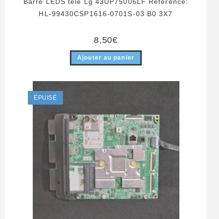
Barre LEDS télé Lg 43UP75006LF Référence:
HL-99430CSP1616-0701S-03 B0 3X7
8,50
€
Ajouter au panier
ÉPUISÉ