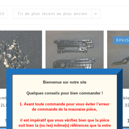
Tri du plus récent au plus ancien
ÉPUI
Bienvenue sur notre site
Quelques conseils pour bien commander !
mble vis télé Lg
Ensemble supports haut
Ensemble 
1. Avant toute commande pour vous éviter l’erreur
32LK500BPLA
parleurs + vis télé Lg
Lg 3
de commande de la mauvaise pièce,
32LK500BPLA
5,00
€
il est impératif que vous vérifiez bien que la pièce
soit bien la (ou les) même(s) références que la votre
15,00
€