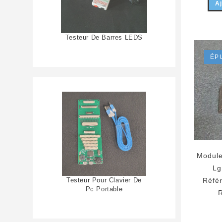
Aj
Testeur De Barres LEDS
ÉP
Module
Lg
Testeur Pour Clavier De
Réfé
Pc Portable