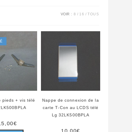
VOIR :
8
16
TOUS
SÉ
pieds + vis télé
Nappe de connexion de la
2LK500BPLA
carte T-Con au LCDS télé
Lg 32LK500BPLA
15,00
€
10,00
€