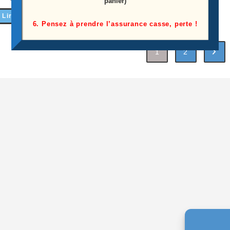
panier)
Lire la suite
Ajouter au panier
6. Pensez à prendre l’assurance casse, perte !
1
2