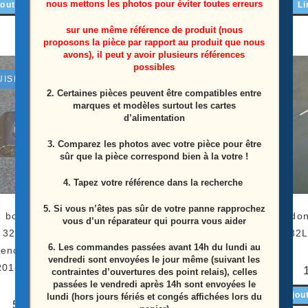
nous mettons les photos pour éviter toutes erreurs
outer au panier
Li
Ajouter au panier
sur une même référence de produit (nous
proposons la pièce par rapport au produit que nous
avons), il peut y avoir plusieurs références
possibles
UISÉ
2. Certaines pièces peuvent être compatibles entre
marques et modèles surtout les cartes
d’alimentation
3. Comparez les photos avec votre pièce pour être
sûr que la pièce correspond bien à la votre !
4. Tapez votre référence dans la recherche
5. Si vous n’êtes pas sûr de votre panne rapprochez
 bouton power télé
Ensemble haut parleurs
Cordon
vous d’un réparateur qui pourra vous aider
 32LK500BPLA
télé Lg 32LK500BPLA
32
6.
Les commandes passées avant 14h du lundi au
rence: 715G8638-
Référence:
vendredi sont envoyées le jour même (suivant les
R01-000-004T
378G0110567YEK
contraintes d’ouvertures des point relais), celles
passées le vendredi après 14h sont envoyées le
Ajou
lundi (hors jours fériés et congés affichées lors du
5,00
€
15,00
€