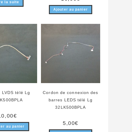
re la suite
Ajouter au panier
 LVDS télé Lg
Cordon de connexion des
LK500BPLA
barres LEDS télé Lg
32LK500BPLA
10,00
€
5,00
€
ter au panier