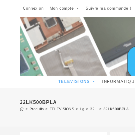
Skip
Connexion
Mon compte
Suivre ma commande !
to
content
TELEVISIONS
INFORMATIQU
32LK500BPLA
>
Produits
>
TELEVISIONS
>
Lg
>
32...
>
32LK500BPLA