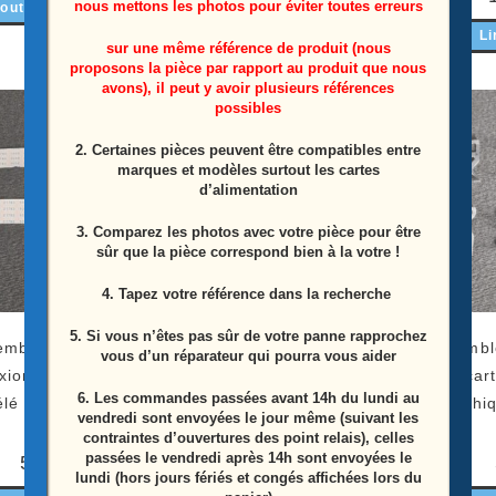
nous mettons les photos pour éviter toutes erreurs
outer au panier
Ajouter au panier
Li
sur une même référence de produit (nous
proposons la pièce par rapport au produit que nous
avons), il peut y avoir plusieurs références
possibles
2. Certaines pièces peuvent être compatibles entre
marques et modèles surtout les cartes
d’alimentation
3. Comparez les photos avec votre pièce pour être
sûr que la pièce correspond bien à la votre !
4. Tapez votre référence dans la recherche
5. Si vous n’êtes pas sûr de votre panne rapprochez
emble nappes de
Ensemble de 4 supports
Ensembl
vous d’un réparateur qui pourra vous aider
xion des cartes du
des diffuseurs télé Chiq
des car
6.
Les commandes passées avant 14h du lundi au
élé Chiq L40G4500
L40G4500
Chi
vendredi sont envoyées le jour même (suivant les
contraintes d’ouvertures des point relais), celles
passées le vendredi après 14h sont envoyées le
5,00
€
5,00
€
lundi (hors jours fériés et congés affichées lors du