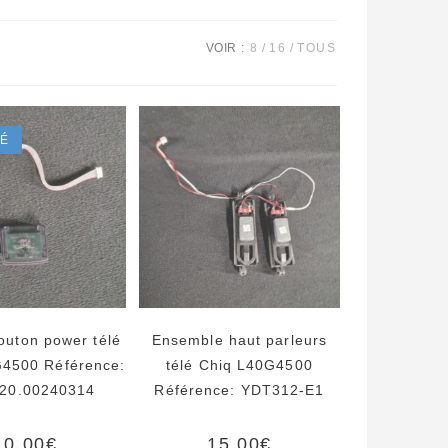
VOIR :
8
16
TOUS
SÉ
outon power télé
Ensemble haut parleurs
G4500 Référence:
télé Chiq L40G4500
20.00240314
Référence: YDT312-E1
10,00
€
15,00
€