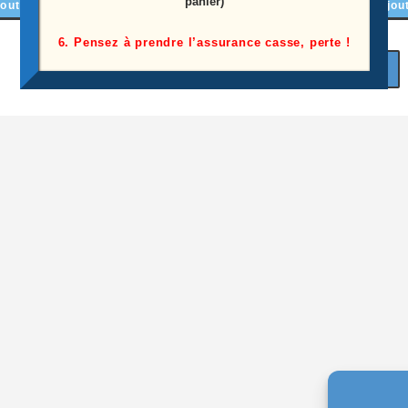
panier)
outer au panier
Ajouter au panier
Ajou
6. Pensez à prendre l’assurance casse, perte !
1
2