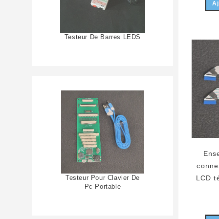
Aj
Testeur De Barres LEDS
Ens
conne
Testeur Pour Clavier De
LCD t
Pc Portable