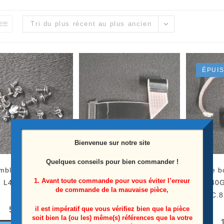
Tri du plus récent au plus ancien
ÉPUI
Bienvenue sur notre site
Quelques conseils pour bien commander !
ble vis télé Chiq
Nappe LVDS télé Chiq
Module b
1. Avant toute commande pour vous éviter l’erreur
L40G4500
L40G4500
Chiq L40
de commande de la mauvaise pièce,
JUC.8
5,00
€
10,00
€
il est impératif que vous vérifiez bien que la pièce
soit bien la (ou les) même(s) références que la votre