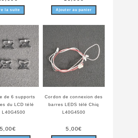
re la suite
Ajouter au panier
e de 6 supports
Cordon de connexion des
tes du LCD télé
barres LEDS télé Chiq
q L40G4500
L40G4500
5,00
€
5,00
€