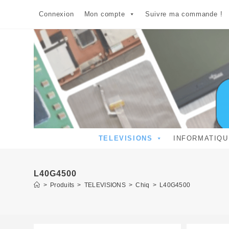
Skip
Connexion
Mon compte
Suivre ma commande !
to
content
TELEVISIONS
INFORMATIQU
L40G4500
>
Produits
>
TELEVISIONS
>
Chiq
>
L40G4500