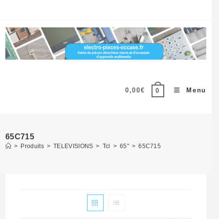
Skip
to
content
0,00
€
Menu
0
65C715
>
Produits
>
TELEVISIONS
>
Tcl
>
65"
>
65C715