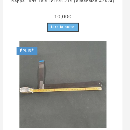
Nappe Lvds Télé Tcl 65C715 (dimension 47X24)
10,00
€
Lire la suite
ÉPUISÉ