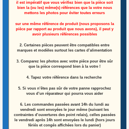
il est impératif que vous vérifiez bien que la pièce soit
bien la (ou les) même(s) références que la votre nous
mettons les photos pour éviter toutes erreurs
sur une même référence de produit (nous proposons la
Module De Commandes Télé Tcl 65C715
pièce par rapport au produit que nous avons), il peut y
avoir plusieurs références possibles
Référence: 40-6510NH-KSA1LG
2. Certaines pièces peuvent être compatibles entre
20,00
€
marques et modèles surtout les cartes d’alimentation
Ajouter au panier
3. Comparez les photos avec votre pièce pour être sûr
que la pièce correspond bien à la votre !
4. Tapez votre référence dans la recherche
ÉPUISÉ
5. Si vous n’êtes pas sûr de votre panne rapprochez
vous d’un réparateur qui pourra vous aider
6.
Les commandes passées avant 14h du lundi au
vendredi sont envoyées le jour même (suivant les
contraintes d’ouvertures des point relais), celles passées
le vendredi après 14h sont envoyées le lundi (hors jours
fériés et congés affichées lors du panier)