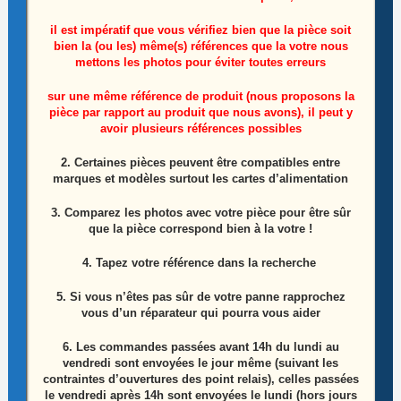
il est impératif que vous vérifiez bien que la pièce soit
bien la (ou les) même(s) références que la votre nous
mettons les photos pour éviter toutes erreurs
sur une même référence de produit (nous proposons la
Module wifi télé Lg OLED65CS6LA Référence:
pièce par rapport au produit que nous avons), il peut y
avoir plusieurs références possibles
LGSBWAC95
2. Certaines pièces peuvent être compatibles entre
10,00
€
marques et modèles surtout les cartes d’alimentation
Lire la suite
3. Comparez les photos avec votre pièce pour être sûr
que la pièce correspond bien à la votre !
4. Tapez votre référence dans la recherche
ÉPUISÉ
5. Si vous n’êtes pas sûr de votre panne rapprochez
vous d’un réparateur qui pourra vous aider
6.
Les commandes passées avant 14h du lundi au
vendredi sont envoyées le jour même (suivant les
contraintes d’ouvertures des point relais), celles passées
le vendredi après 14h sont envoyées le lundi (hors jours