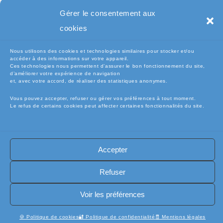
Pc Portable
Gérer le consentement aux
cookies
Nous utilisons des cookies et technologies similaires pour stocker et/ou
accéder à des informations sur votre appareil.
Ces technologies nous permettent d’assurer le bon fonctionnement du site,
d’améliorer votre expérience de navigation
et, avec votre accord, de réaliser des statistiques anonymes.
Vous pouvez accepter, refuser ou gérer vos préférences à tout moment.
Le refus de certains cookies peut affecter certaines fonctionnalités du site.
🧾Conditions Générales de Vente (CGV)
🧾 Mentions légales
Accepter
🔐 Politique de confidentialité
🔐 Exercer mes droits RGPD
🍪 Politique de cookies (UE)
📦Livraisons et retours
Refuser
🛡️ Assurance casse / perte
INFORMATIQUE
Copyright [electro-pieces-occase.fr]
Voir les préférences
🍪 Politique de cookies
🔐 Politique de confidentialité
🧾 Mentions légales