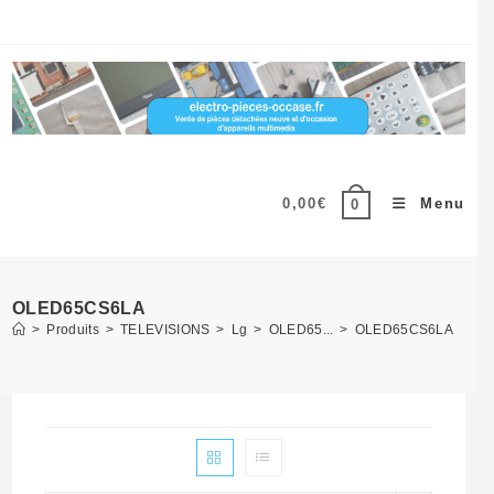
Skip
to
content
0,00
€
Menu
0
OLED65CS6LA
>
Produits
>
TELEVISIONS
>
Lg
>
OLED65...
>
OLED65CS6LA