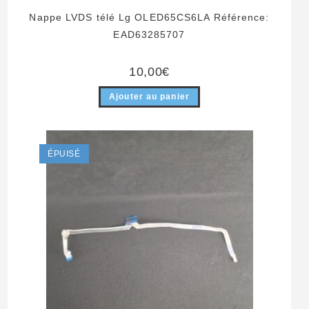
Nappe LVDS télé Lg OLED65CS6LA Référence:
EAD63285707
10,00
€
Ajouter au panier
ÉPUISÉ