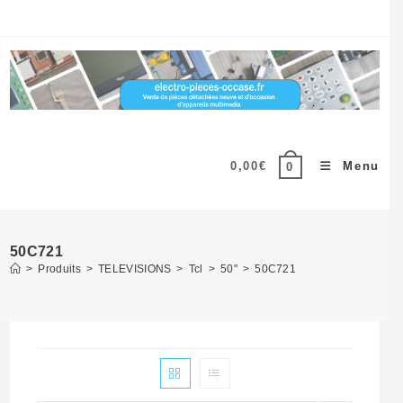
Skip
to
content
0,00
€
Menu
0
50C721
>
Produits
>
TELEVISIONS
>
Tcl
>
50"
>
50C721