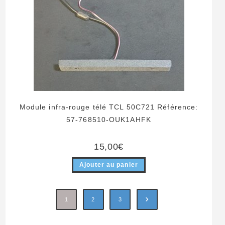
Module infra-rouge télé TCL 50C721 Référence:
57-768510-OUK1AHFK
15,00
€
Ajouter au panier
1
2
3