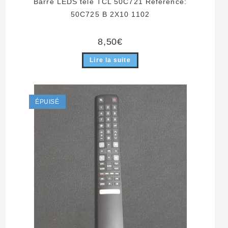
Barre LEDS télé TCL 50C721 Référence:
50C725 B 2X10 1102
8,50
€
Lire la suite
ÉPUISÉ