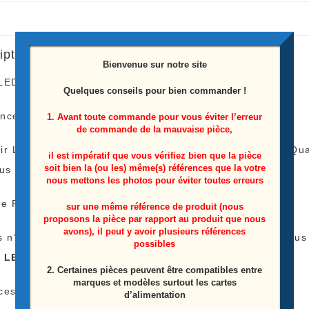
iption
Bienvenue sur notre site
 LEDS télé TCL
50C721
Quelques conseils pour bien commander !
nce: 50C725 A 2X20 1102
1. Avant toute commande pour vous éviter l’erreur
de commande de la mauvaise pièce,
ir Le Tarif De Livraison Est Le Même Peu Importe La 
il est impératif que vous vérifiez bien que la pièce
soit bien la (ou les) même(s) références que la votre
lus
nous mettons les photos pour éviter toutes erreurs
e Payer Qu’une Fois Les Frais De Livraison !
sur une même référence de produit (nous
proposons la pièce par rapport au produit que nous
avons), il peut y avoir plusieurs références
s n’avez pas l’appareil pour tester vos Barres LEDS nous
possibles
s LEDS
)
2. Certaines pièces peuvent être compatibles entre
marques et modèles surtout les cartes
ces Proviens D’une Télé Écran Casser
d’alimentation