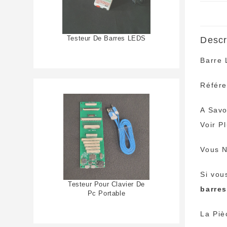
Testeur De Barres LEDS
Descr
Barre
Référe
A Savo
Voir P
Vous N
Si vou
Testeur Pour Clavier De
barre
Pc Portable
La Piè