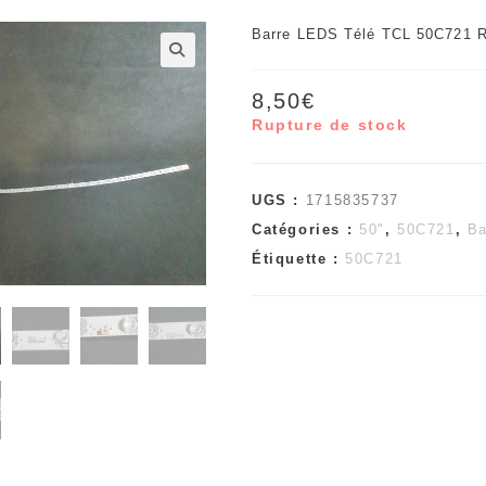
Barre LEDS Télé TCL 50C721 R
🔍
8,50
€
Rupture de stock
UGS :
1715835737
Catégories :
50"
,
50C721
,
Ba
Étiquette :
50C721