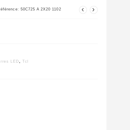
éférence: 50C725 A 2X20 1102
rres LED
,
Tcl