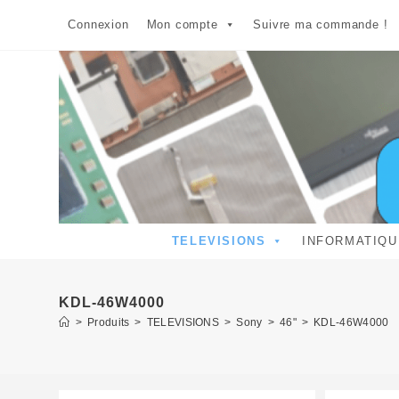
Skip
Connexion
Mon compte
Suivre ma commande !
to
content
TELEVISIONS
INFORMATIQU
KDL-46W4000
>
Produits
>
TELEVISIONS
>
Sony
>
46"
>
KDL-46W4000