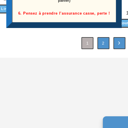
panier)
10,00
€
Lire la suite
6. Pensez à prendre l’assurance casse, perte !
Ajouter au panier
Ajou
1
2