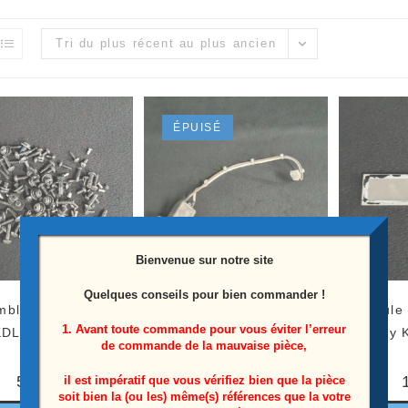
Tri du plus récent au plus ancien
ÉPUISÉ
Bienvenue sur notre site
Quelques conseils pour bien commander !
ble vis télé Sony
Prise d’alimentation télé
Module 
1. Avant toute commande pour vous éviter l’erreur
KDL-46W4000
Sony KDL-46W4000
Sony 
de commande de la mauvaise pièce,
Référence: 06GEEG3QM
(1-821-909-11)
5,00
€
il est impératif que vous vérifiez bien que la pièce
soit bien la (ou les) même(s) références que la votre