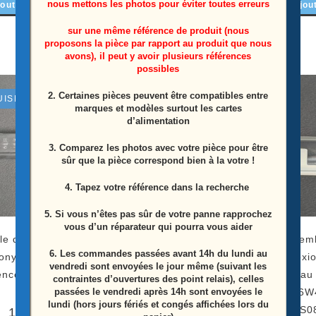
nous mettons les photos pour éviter toutes erreurs
outer au panier
Ajou
10,00
€
sur une même référence de produit (nous
Lire la suite
proposons la pièce par rapport au produit que nous
avons), il peut y avoir plusieurs références
possibles
2. Certaines pièces peuvent être compatibles entre
UISÉ
marques et modèles surtout les cartes
d’alimentation
3. Comparez les photos avec votre pièce pour être
sûr que la pièce correspond bien à la votre !
4. Tapez votre référence dans la recherche
5. Si vous n’êtes pas sûr de votre panne rapprochez
vous d’un réparateur qui pourra vous aider
le de commandes
Module capteur LEDS télé
Ensemb
6.
Les commandes passées avant 14h du lundi au
Sony KDL-46W4000
Sony KDL-46W4000
connexio
vendredi sont envoyées le jour même (suivant les
ence: BQK970002A
Référence: 1-876-416-11
Con au
contraintes d’ouvertures des point relais), celles
passées le vendredi après 14h sont envoyées le
(172963611)
KDL-46W4
lundi (hors jours fériés et congés affichées lors du
YS0
15,00
€