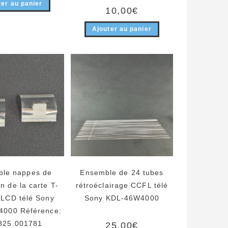
ter au panier
10,00
€
Ajouter au panier
le nappes de
Ensemble de 24 tubes
n de la carte T-
rétroéclairage CCFL télé
 LCD télé Sony
Sony KDL-46W4000
000 Référence:
825.001781
25,00
€