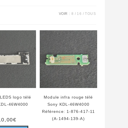
VOIR :
8
16
TOUS
LEDS logo télé
Module infra rouge télé
KDL-46W4000
Sony KDL-46W4000
Référence: 1-876-417-11
(A-1494-139-A)
10,00
€