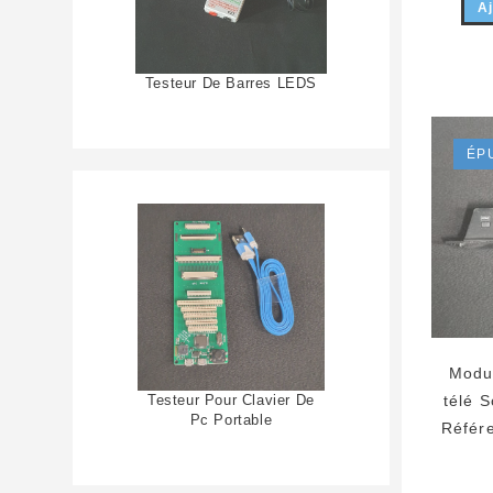
Aj
Testeur De Barres LEDS
ÉP
Modu
Testeur Pour Clavier De
télé 
Pc Portable
Référ