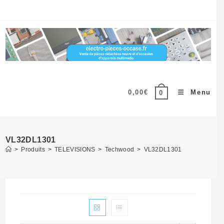
Skip
to
content
0,00
€
Menu
0
VL32DL1301
>
Produits
>
TELEVISIONS
>
Techwood
>
VL32DL1301