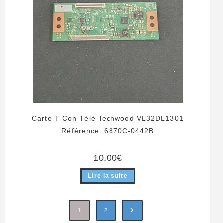
Carte T-Con Télé Techwood VL32DL1301
Référence: 6870C-0442B
10,00
€
Lire la suite
1
2