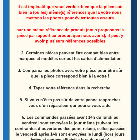
il est impératif que vous vérifiez bien que la pièce soit
bien la (ou les) même(s) références que la votre nous
mettons les photos pour éviter toutes erreurs
Interface De Connexion Des Barres Leds Télé
sur une même référence de produit (nous proposons la
pièce par rapport au produit que nous avons), il peut y
Techwood VL32DL1301 Référence: 261112R3
avoir plusieurs références possibles
2. Certaines pièces peuvent être compatibles entre
10,00
€
marques et modèles surtout les cartes d’alimentation
Ajouter au panier
3. Comparez les photos avec votre pièce pour être sûr
que la pièce correspond bien à la votre !
4. Tapez votre référence dans la recherche
5. Si vous n’êtes pas sûr de votre panne rapprochez
vous d’un réparateur qui pourra vous aider
6.
Les commandes passées avant 14h du lundi au
vendredi sont envoyées le jour même (suivant les
contraintes d’ouvertures des point relais), celles passées
le vendredi après 14h sont envoyées le lundi (hors jours
fériés et congés affichées lors du panier)