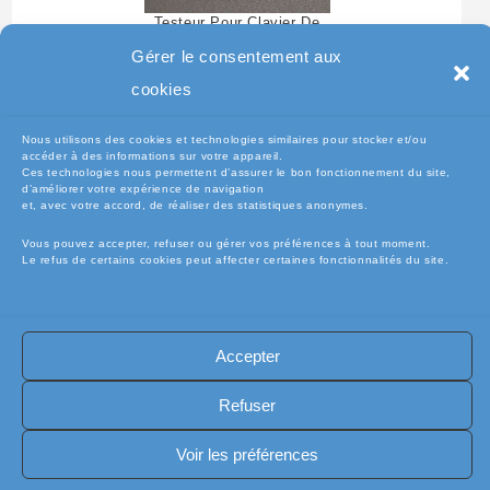
Testeur Pour Clavier De
Pc Portable
Gérer le consentement aux
cookies
Nous utilisons des cookies et technologies similaires pour stocker et/ou
accéder à des informations sur votre appareil.
Ces technologies nous permettent d’assurer le bon fonctionnement du site,
d’améliorer votre expérience de navigation
et, avec votre accord, de réaliser des statistiques anonymes.
Vous pouvez accepter, refuser ou gérer vos préférences à tout moment.
Le refus de certains cookies peut affecter certaines fonctionnalités du site.
🧾Conditions Générales de Vente (CGV)
🧾 Mentions légales
Accepter
🔐 Politique de confidentialité
🔐 Exercer mes droits RGPD
🍪 Politique de cookies (UE)
📦Livraisons et retours
Refuser
🛡️ Assurance casse / perte
INFORMATIQUE
Copyright [electro-pieces-occase.fr]
Voir les préférences