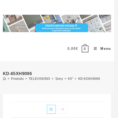
Skip
to
content
0,00
€
Menu
0
KD-65XH9096
>
Produits
>
TELEVISIONS
>
Sony
>
65"
>
KD-65XH9096