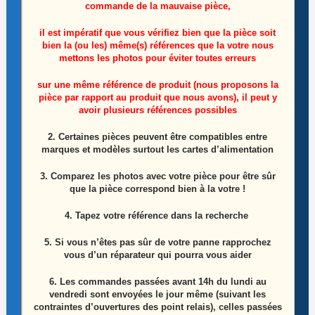
commande de la mauvaise pièce,
il est impératif que vous vérifiez bien que la pièce soit
bien la (ou les) même(s) références que la votre nous
mettons les photos pour éviter toutes erreurs
Module infra rouge télé Sony KD-65XH9096
sur une même référence de produit (nous proposons la
pièce par rapport au produit que nous avons), il peut y
Référence: 1-983-252-11 (173707911)
avoir plusieurs références possibles
2. Certaines pièces peuvent être compatibles entre
15,00
€
marques et modèles surtout les cartes d’alimentation
Lire la suite
3. Comparez les photos avec votre pièce pour être sûr
que la pièce correspond bien à la votre !
4. Tapez votre référence dans la recherche
5. Si vous n’êtes pas sûr de votre panne rapprochez
vous d’un réparateur qui pourra vous aider
6.
Les commandes passées avant 14h du lundi au
vendredi sont envoyées le jour même (suivant les
contraintes d’ouvertures des point relais), celles passées