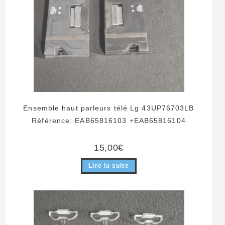
Ensemble haut parleurs télé Lg 43UP76703LB
Référence: EAB65816103 +EAB65816104
15,00
€
Lire la suite