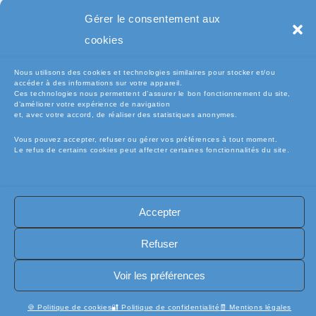
Pc Portable
Gérer le consentement aux
cookies
Nous utilisons des cookies et technologies similaires pour stocker et/ou
accéder à des informations sur votre appareil.
Ces technologies nous permettent d’assurer le bon fonctionnement du site,
d’améliorer votre expérience de navigation
et, avec votre accord, de réaliser des statistiques anonymes.
Vous pouvez accepter, refuser ou gérer vos préférences à tout moment.
Le refus de certains cookies peut affecter certaines fonctionnalités du site.
🧾Conditions Générales de Vente (CGV)
🧾 Mentions légales
Accepter
🔐 Politique de confidentialité
🔐 Exercer mes droits RGPD
🍪 Politique de cookies (UE)
📦Livraisons et retours
Refuser
🛡️ Assurance casse / perte
INFORMATIQUE
Copyright [electro-pieces-occase.fr]
Voir les préférences
🍪 Politique de cookies
🔐 Politique de confidentialité
🧾 Mentions légales