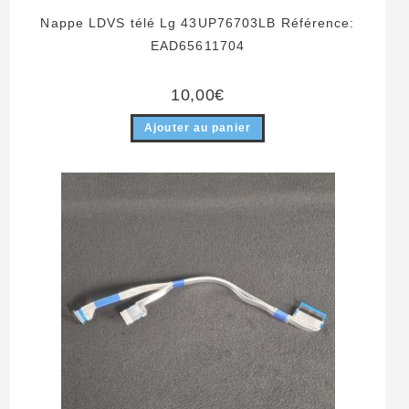
Nappe LDVS télé Lg 43UP76703LB Référence:
EAD65611704
10,00
€
Ajouter au panier