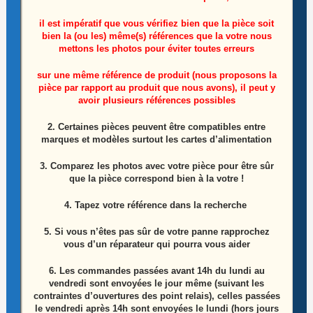
il est impératif que vous vérifiez bien que la pièce soit
bien la (ou les) même(s) références que la votre nous
mettons les photos pour éviter toutes erreurs
sur une même référence de produit (nous proposons la
Module wifi télé Lg 43UP76703LB Référence:
pièce par rapport au produit que nous avons), il peut y
avoir plusieurs références possibles
EAT65166902
2. Certaines pièces peuvent être compatibles entre
10,00
€
marques et modèles surtout les cartes d’alimentation
Ajouter au panier
3. Comparez les photos avec votre pièce pour être sûr
que la pièce correspond bien à la votre !
4. Tapez votre référence dans la recherche
5. Si vous n’êtes pas sûr de votre panne rapprochez
vous d’un réparateur qui pourra vous aider
6.
Les commandes passées avant 14h du lundi au
vendredi sont envoyées le jour même (suivant les
contraintes d’ouvertures des point relais), celles passées
le vendredi après 14h sont envoyées le lundi (hors jours