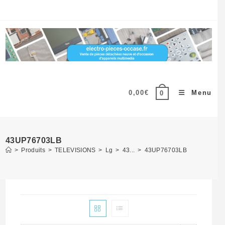
Skip
to
content
0,00
€
Menu
0
43UP76703LB
>
Produits
>
TELEVISIONS
>
Lg
>
43...
>
43UP76703LB