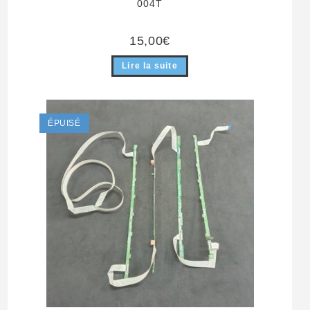
004T
15,00
€
Lire la suite
ÉPUISÉ