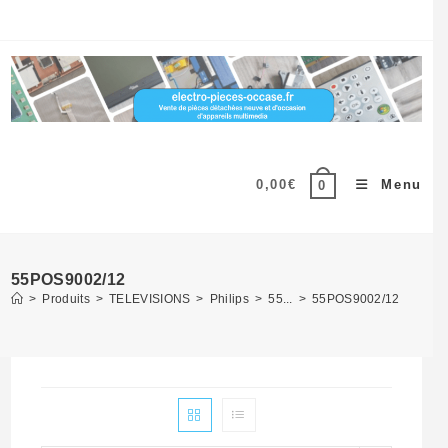
Skip
to
content
0,00
€
Menu
0
55POS9002/12
>
Produits
>
TELEVISIONS
>
Philips
>
55...
>
55POS9002/12