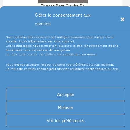
Testeur Pour Clavier De
Pc Portable
Gérer le consentement aux
cookies
Nous utilisons des cookies et technologies similaires pour stocker et/ou
accéder à des informations sur votre appareil.
Ces technologies nous permettent d’assurer le bon fonctionnement du site,
d’améliorer votre expérience de navigation
et, avec votre accord, de réaliser des statistiques anonymes.
Vous pouvez accepter, refuser ou gérer vos préférences à tout moment.
Le refus de certains cookies peut affecter certaines fonctionnalités du site.
🧾Conditions Générales de Vente (CGV)
🧾 Mentions légales
Accepter
🔐 Politique de confidentialité
🔐 Exercer mes droits RGPD
🍪 Politique de cookies (UE)
📦Livraisons et retours
Refuser
🛡️ Assurance casse / perte
INFORMATIQUE
Copyright [electro-pieces-occase.fr]
Voir les préférences