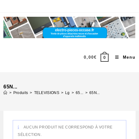
Skip
to
content
0,00
€
Menu
0
65N...
>
Produits
>
TELEVISIONS
>
Lg
>
65...
>
65N...
AUCUN PRODUIT NE CORRESPOND À VOTRE
SÉLECTION.