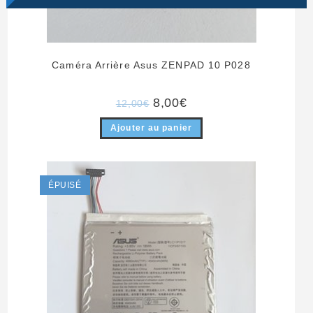
Caméra Arrière Asus ZENPAD 10 P028
Le
Le
8,00
€
12,00
€
prix
prix
initial
actuel
Ajouter au panier
était :
est :
12,00€.
8,00€.
ÉPUISÉ