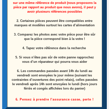
sur une même référence de produit (nous proposons la
pièce par rapport au produit que nous avons), il peut y
avoir plusieurs références possibles
Caméra Avant Asus ZENPAD 10 P028
2. Certaines pièces peuvent être compatibles entre
marques et modèles surtout les cartes d’alimentation
Le
Le
8,00
€
12,00
€
prix
prix
3. Comparez les photos avec votre pièce pour être sûr
initial
actuel
que la pièce correspond bien à la votre !
Lire la suite
était :
est :
12,00€.
8,00€.
4. Tapez votre référence dans la recherche
5. Si vous n’êtes pas sûr de votre panne rapprochez
vous d’un réparateur qui pourra vous aider
6.
Les commandes passées avant 14h du lundi au
-33%
vendredi sont envoyées le jour même (suivant les
contraintes d’ouvertures des point relais), celles passées
le vendredi après 14h sont envoyées le lundi (hors jours
fériés et congés affichées lors du panier)
6. Pensez à prendre l’assurance casse, perte !