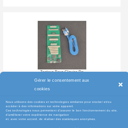
Testeur Pour Clavier De
Pc Portable
Gérer le consentement aux
cookies
Nous utilisons des cookies et technologies similaires pour stocker et/ou
accéder à des informations sur votre appareil.
Ces technologies nous permettent d’assurer le bon fonctionnement du site,
d’améliorer votre expérience de navigation
et, avec votre accord, de réaliser des statistiques anonymes.