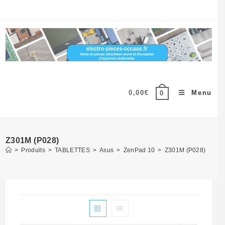
Skip
to
content
0,00
€
Menu
0
Z301M (P028)
>
Produits
>
TABLETTES
>
Asus
>
ZenPad 10
>
Z301M (P028)