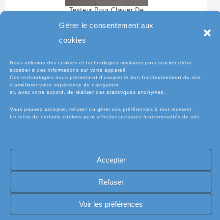
Testeur Pour Clavier De
Pc Portable
Gérer le consentement aux
cookies
Nous utilisons des cookies et technologies similaires pour stocker et/ou
accéder à des informations sur votre appareil.
Ces technologies nous permettent d’assurer le bon fonctionnement du site,
d’améliorer votre expérience de navigation
et, avec votre accord, de réaliser des statistiques anonymes.
Vous pouvez accepter, refuser ou gérer vos préférences à tout moment.
Le refus de certains cookies peut affecter certaines fonctionnalités du site.
🧾Conditions Générales de Vente (CGV)
🧾 Mentions légales
Accepter
🔐 Politique de confidentialité
🔐 Exercer mes droits RGPD
🍪 Politique de cookies (UE)
📦Livraisons et retours
Refuser
🛡️ Assurance casse / perte
INFORMATIQUE
Copyright [electro-pieces-occase.fr]
Voir les préférences