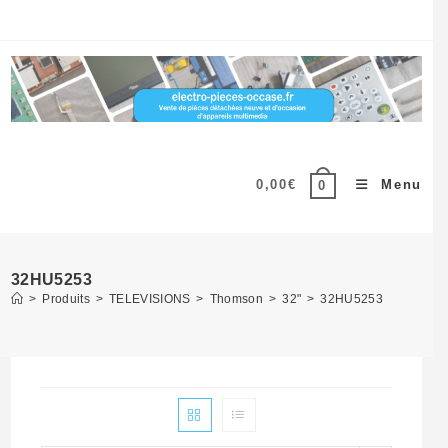
Skip
to
content
0,00
€
Menu
0
32HU5253
>
Produits
>
TELEVISIONS
>
Thomson
>
32"
>
32HU5253