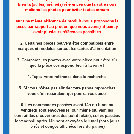
bien la (ou les) même(s) références que la votre nous
mettons les photos pour éviter toutes erreurs
Module de commandes télé Thomson 32HU5253
sur une même référence de produit (nous proposons la
pièce par rapport au produit que nous avons), il peut y
Référence: 40-E5300A-KEA2XG
avoir plusieurs références possibles
2. Certaines pièces peuvent être compatibles entre
15,00
€
marques et modèles surtout les cartes d’alimentation
Lire la suite
3. Comparez les photos avec votre pièce pour être sûr
que la pièce correspond bien à la votre !
4. Tapez votre référence dans la recherche
5. Si vous n’êtes pas sûr de votre panne rapprochez
vous d’un réparateur qui pourra vous aider
6.
Les commandes passées avant 14h du lundi au
vendredi sont envoyées le jour même (suivant les
contraintes d’ouvertures des point relais), celles passées
le vendredi après 14h sont envoyées le lundi (hors jours
fériés et congés affichées lors du panier)