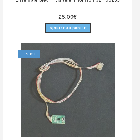
Ensemble pied + vis télé Thomson 32HU5253
25,00
€
Ajouter au panier
ÉPUISÉ