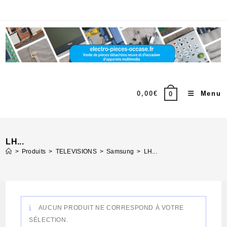
Skip
to
content
0,00
€
Menu
0
LH...
>
Produits
>
TELEVISIONS
>
Samsung
>
LH...
AUCUN PRODUIT NE CORRESPOND À VOTRE
SÉLECTION.