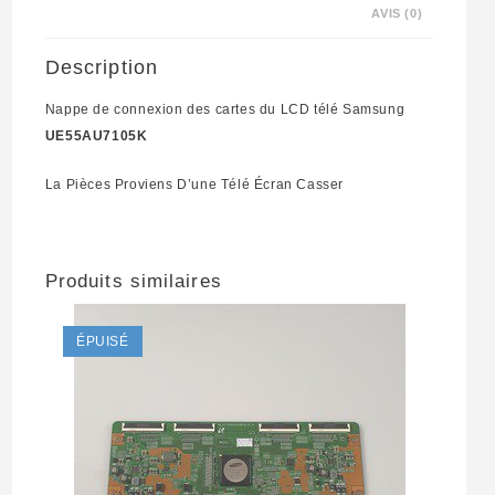
AVIS (0)
UE55AU7105K
Description
Nappe de connexion des cartes du LCD télé Samsung
UE55AU7105K
La Pièces Proviens D’une Télé Écran Casser
Produits similaires
ÉPUISÉ