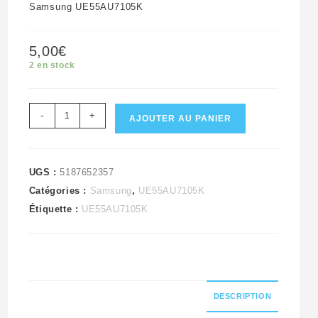
Samsung UE55AU7105K
5,00
€
2 en stock
quantité
-
+
AJOUTER AU PANIER
de
Nappe
de
UGS :
5187652357
Catégories :
Samsung
,
UE55AU7105K
connexion
Étiquette :
UE55AU7105K
des
cartes
du
LCD
télé
DESCRIPTION
Samsung