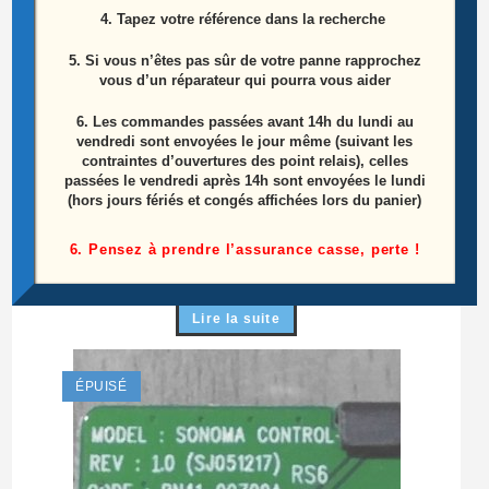
4. Tapez votre référence dans la recherche
5. Si vous n’êtes pas sûr de votre panne rapprochez
vous d’un réparateur qui pourra vous aider
6.
Les commandes passées avant 14h du lundi au
vendredi sont envoyées le jour même (suivant les
contraintes d’ouvertures des point relais), celles
passées le vendredi après 14h sont envoyées le lundi
Ensemble Haut Parleurs Télé Samsung
(hors jours fériés et congés affichées lors du panier)
UE55HU8200L Référence: BN96-30934C
6. Pensez à prendre l’assurance casse, perte !
15,00
€
Lire la suite
ÉPUISÉ